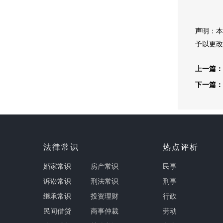
声明：本
予以更改
上一篇：
下一篇：
法律常识
热点评析
婚家常识
房产常识
民事
诉讼常识
刑法常识
刑事
继承常识
投资理财
行政
民间借贷
商事仲裁
劳动