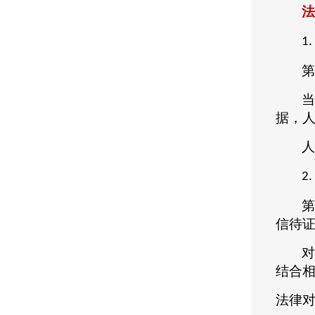
法
1.
第
当
据，
人
2.
第
信待
对
结合
法律