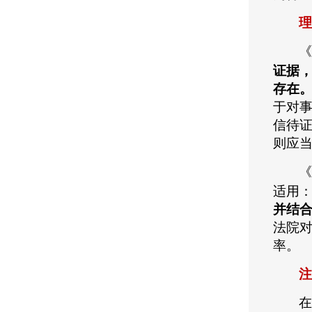
理
《
证据
存在
于对
信待证
则应
《
适用：
并结
法院
率。
注
在