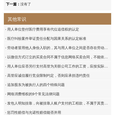
下一篇：
没有了
其他常识
·
用人单位垫付医疗费用享有代位追偿权的认定
·
医疗纠纷案件举证责任分配与因果关系的认定标准
·
劳动者冒用他人身份入职的，其与用人单位之间是否存在劳动关系？
·
以微信方式订立的买卖合同不属于信息网络买卖合同，不能依据《民诉法解释》第20条确定管辖法院
·
用人单位应否另行支付高管为关联公司工作的工资，应按实际履行原则加以认定
·
高管应诚信履行竞业限制约定，否则应承担违约责任
·
追加股东为被执行人的四个特殊问题
·
网络消费维权的9个常见法律问题
·
发包人明知挂靠，向被挂靠人账户支付的工程款，不属于其责任财产范围，挂靠人工程款请求权可以排除其他债权人的强制执行
·
惩罚性赔偿与允诺性赔偿能否并用