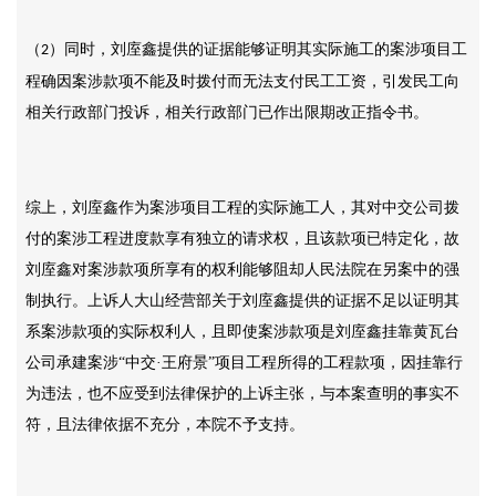
（
）同时，刘庢鑫提供的证据能够证明其实际施工的案涉项目工
2
程确因案涉款项不能及时拨付而无法支付民工工资，引发民工向
相关行政部门投诉，相关行政部门已作出限期改正指令书。
综上，刘庢鑫作为案涉项目工程的实际施工人，其对中交公司拨
付的案涉工程进度款享有独立的请求权，且该款项已特定化，故
刘庢鑫对案涉款项所享有的权利能够阻却人民法院在另案中的强
制执行。上诉人大山经营部关于刘庢鑫提供的证据不足以证明其
系案涉款项的实际权利人，且即使案涉款项是刘庢鑫挂靠黄瓦台
公司承建案涉
“中交·王府景”项目工程所得的工程款项，因挂靠行
为违法，也不应受到法律保护的上诉主张，与本案查明的事实不
符，且法律依据不充分，本院不予支持。