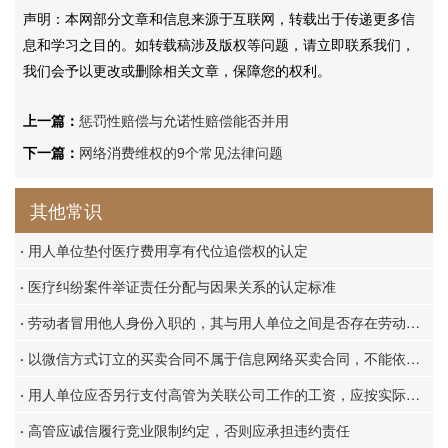
声明：本网部分文章和信息来源于互联网，转载出于传递更多信
息和学习之目的。如转载稿涉及版权等问题，请立即联系我们，
我们会予以更改或删除相关文章，保障您的权利。
上一篇：
惩罚性赔偿与允诺性赔偿能否并用
下一篇：
网络消费维权的9个常见法律问题
其他常识
·
用人单位垫付医疗费用享有代位追偿权的认定
·
医疗纠纷案件举证责任分配与因果关系的认定标准
·
劳动者冒用他人身份入职的，其与用人单位之间是否存在劳动关系？
·
以微信方式订立的买卖合同不属于信息网络买卖合同，不能依据《民诉法解释》第20条确定管辖法院
·
用人单位应否另行支付高管为关联公司工作的工资，应按实际履行原则加以认定
·
高管应诚信履行竞业限制约定，否则应承担违约责任