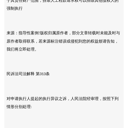
于其责任财产范围，挂靠人工程款请求权可以排除其他债权人的
强制执行
来源：指导性案例
版权归属原作者，部分文章
转载
时未能及时与
!
原作者取得联系，若来源标注错误或侵犯到您的权益烦请告知，
我们将立即
处理
。
民诉法司法解释
第
条
313
对申请执行人提起的执行异议之诉，人民法院经审理，按照下列
情形分别处理
: