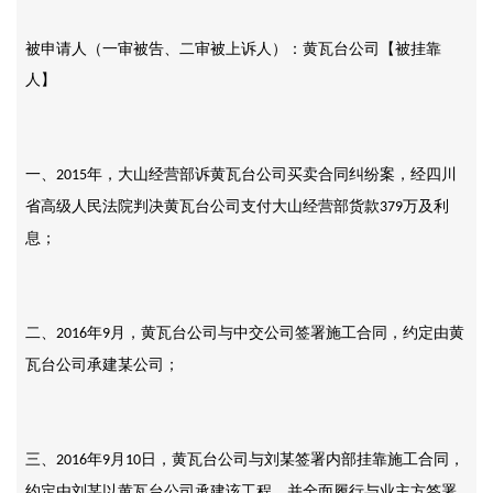
被申请人（一审被告、二审被上诉人）：黄瓦台公司【被挂靠
人】
一、
年，大山经营部诉黄瓦台公司买卖合同纠纷案，经四川
2015
省高级人民法院判决黄瓦台公司支付大山经营部货款
万及利
379
息；
二、
年
月，黄瓦台公司与中交公司签署施工合同，约定由黄
2016
9
瓦台公司承建某公司；
三、
年
月
日，黄瓦台公司与刘某签署内部挂靠施工合同，
2016
9
10
约定由刘某以黄瓦台公司承建该工程，并全面履行与业主方签署