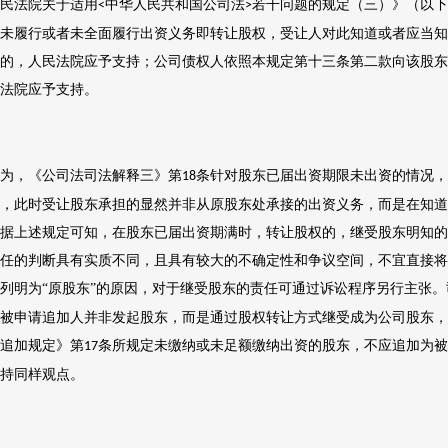
民法院关于适用
中华人民共和国公司法
若干问题的规定（三）》（以下
<
>
未履行或者未全面履行出资义务即转让股权，受让人对此知道或者应当知
的，人民法院应予支持；公司债权人依照本规定第十三条第二款向该股东
法院应予支持。
为，《公司法司法解释三》第
条针对股东已届出资期限未出资的情况，
18
，此时受让股东承担的显然并非从原股东处承接的出资义务，而是在知道
据上述规定可知，在股东已届出资期满时，转让股权的，继受股东明知的
任的判断具有实质不同，且具有较大的不确定性和争议空间，不宜直接将
列明为“原股东”的原因，对于继受股东的责任可通过诉讼程序另行主张
被申请追加人并非发起股东，而是通过股权转让方式继受成为公司股东，
追加规定》第
条所规定未缴纳或未足额缴纳出资的股东，不应追加为被
17
持同样观点。