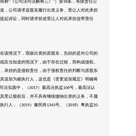
简称“《公司法司法解释三》”）第
条，有限责任公
18
道，公司请求该股东履行出资义务、受让人对此承担
提起诉讼，同时请求前述受让人对此承担连带责任
在该情况下，瑕疵出资的原股东，负担的是对公司的
或应当知道的情况下，由于存在过错，而构成侵权。
，承担的是侵权责任，由于侵权责任的判断与原股东
其追加为被执行人，这也是《变更追加规定》明确将
。司法实践中，（
）最高法执监
号，最高法认
2017
106
其受让股权后，并不具有继续缴纳出资的义务，不属
执行人，（
）豫民终
号、（
）粤执监
2019
1343
2018
50