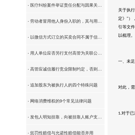
·
医疗纠纷案件举证责任分配与因果关系的认定标准
关于执行
定》”）
·
劳动者冒用他人身份入职的，其与用人单位之间是否存在劳动关系？
引等文件
以梳理。
·
以微信方式订立的买卖合同不属于信息网络买卖合同，不能依据《民诉法解释》第20条确定管辖法院
·
用人单位应否另行支付高管为关联公司工作的工资，应按实际履行原则加以认定
一、未足
·
高管应诚信履行竞业限制约定，否则应承担违约责任
·
追加股东为被执行人的四个特殊问题
对此，需
·
网络消费维权的9个常见法律问题
对于已
1.
·
发包人明知挂靠，向被挂靠人账户支付的工程款，不属于其责任财产范围，挂靠人工程款请求权可以排除其他债权人的强制执行
·
惩罚性赔偿与允诺性赔偿能否并用