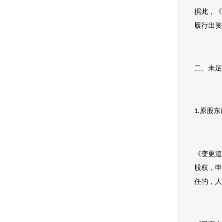
据此，《
履行出资
二、未足
原股东
1.
《变更追
股权，申
任的，人