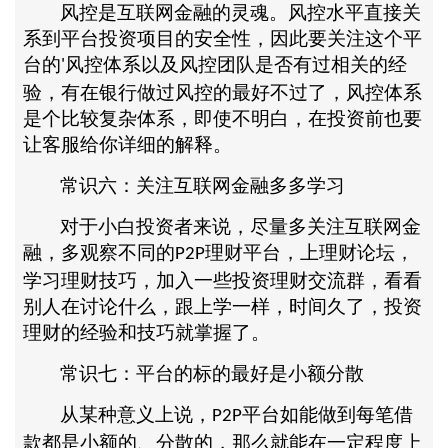
风控是互联网金融的灵魂。风控水平直接关
系到平台投资项目的安全性，因此要关注这个平
台的
风控体系以及风控团队是否有过相关的经
'
验，有在银行做过风控的最好不过了，风控体系
是个比较复杂体系，即使不明白，在投资前也要
让客服给你详细的解释。
常识六：关注互联网金融多多学习
对于小白投资者来说，尽量多关注互联网金
融，多观察不同的
理财平台，上理财论坛，
P2P
学习理财技巧，加入一些投资理财交流群，看看
别人在讨论什么，跟上学一样，时间久了，投资
理财的经验和技巧就掌握了。
常识七：平台的标的最好是小额分散
从某种意义上说，
平台如能做到每笔借
P2P
款都是小额的、分散的，那么就能在一定程度上