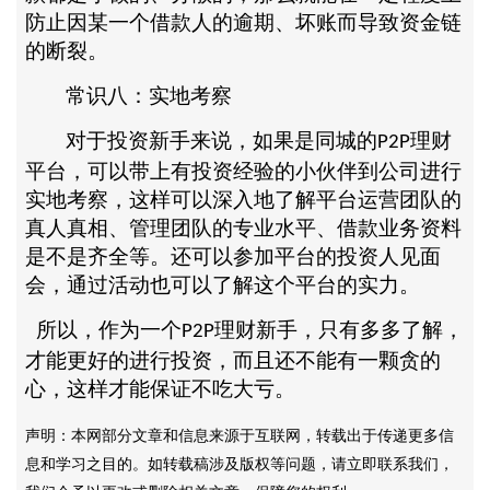
防止因某一个借款人的逾期、坏账而导致资金链
的断裂。
常识八：实地考察
对于投资新手来说，如果是同城的
理财
P2P
平台，可以带上有投资经验的小伙伴到公司进行
实地考察，这样可以深入地了解平台运营团队的
真人真相、管理团队的专业水平、借款业务资料
是不是齐全等。还可以参加平台的投资人见面
会，通过活动也可以了解这个平台的实力。
所以，作为一个
理财新手，只有多多了解，
P2P
才能更好的进行投资，而且还不能有一颗贪的
心，这样才能保证不吃大亏。
声明：本网部分文章和信息来源于互联网，转载出于传递更多信
息和学习之目的。如转载稿涉及版权等问题，请立即联系我们，