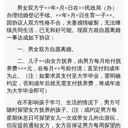
男女双方于
××年×月×日在××民政局（办）
办理结婚登记手续。××年×月×日生育一子××。
因协议人双方性格不合，夫妻感情破裂，无法继
续共同生活，已无和好可能。现双方就自愿离婚
一事达成如下协议：
一、男女双方自愿离婚。
二、儿子
××由女方抚养，由男方每月给付抚
养费×××元，在每月××号前付清；直至付到成年
为止。（注：如要求其支付至大学毕业，需明确
约定，否则成年后就无需支付抚养费，将成年改
为大学毕业即可）
在不影响孩子学习、生活的情况下，男方可
随时探望女方抚养的孩子。
注：或约定男方每
(
星期休息日可探望女儿一次或带女儿外出游玩，
但应提前通知女方，女方应保证男方每周探望的