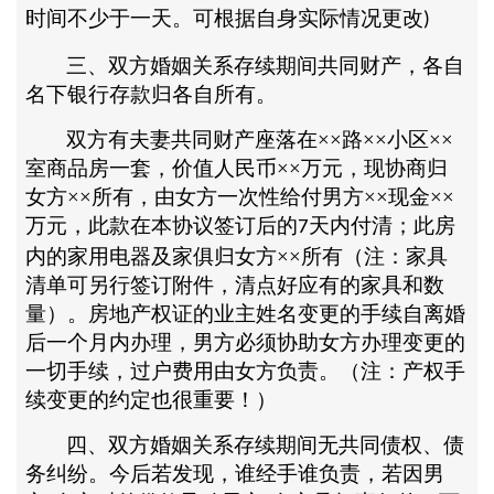
时间不少于一天。可根据自身实际情况更改
)
三、双方婚姻关系存续期间共同财产，各自
名下银行存款归各自所有。
双方有夫妻共同财产座落在
××路××小区××
室商品房一套，价值人民币××万元，现协商归
女方××所有，由女方一次性给付男方××现金××
万元，此款在本协议签订后的
天内付清；此房
7
内的家用电器及家俱归女方××所有（注：家具
清单可另行签订附件，清点好应有的家具和数
量）。房地产权证的业主姓名变更的手续自离婚
后一个月内办理，男方必须协助女方办理变更的
一切手续，过户费用由女方负责。（注：产权手
续变更的约定也很重要！）
四、双方婚姻关系存续期间无共同债权、债
务纠纷。今后若发现，谁经手谁负责，若因男