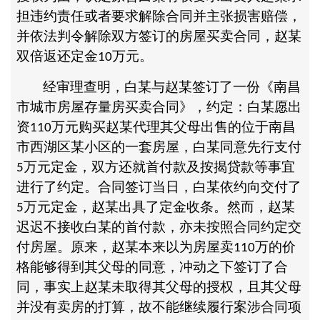
担违约责任或者要求解除合同并主张损害赔偿，
并依法判令解除双方签订的房屋买卖合同，赵某
双倍返还定金
万元。
10
经审理查明，白某与赵某签订了一份《南昌
市城市房屋存量房买卖合同》，约定：白某愿出
资
万元购买赵某代理其父母出售的位于南昌
110
市西湖区某小区的一套房屋，白某同意先行支付
万元定金，双方还就首付款及按揭贷款等事宜
5
进行了约定。合同签订当日，白某依约向交付了
万元定金，赵某出具了定金收条。然而，赵某
5
迟迟不接收白某的首付款，亦未按照合同约定交
付房屋。原来，赵某本来以为房屋卖
万的价
110
格能够得到其父母的同意，冲动之下签订了合
同，事实上赵某未取得其父母的授权，且其父母
并没有卖房的打算，故不能继续履行案涉合同项