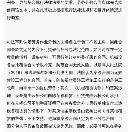
完备，更加契合现行法律法规的要求。劳务分包合同应优先选择
使用该文本，并在此基础上根据现行法律法规和项目具体情况进
行调整。
司法审判认定劳务作业分包的关键点在于包工不包主料，因此合
同条款约定的内容不可突破劳务分包法定范围，如同时存在一定
数量的辅料、设备材料，可另行签订材料委托采购合同、机械设
备委托租赁合同予以补充，防范合同无效风险。以最高人民法院
（2016）最高法民申208号判决为例，法院认为案涉合同为无效
建设工程分包合同。首先，陈某福对案涉工程施工实行的是包工
包料，而非单一的提供劳务；其次，《机械租赁协议》约定案涉
施工设备是由云桥公司向陈某福租赁，租赁费由云桥公司承担。
但在云桥公司不能举证证明已在劳务费之外，另行单独支付上述
设备租赁费的情形下，对其所谓案涉设备由云桥公司向陈某福租
赁的主张，不予支持。进而将案涉合同认定为专业分包合同，且
因分包人不具备资质而被认定为无效。因此，必要时可以在劳务