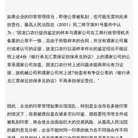
如果企业的印章管理得当，即便公章被私刻，也可能无需对此承
担责任。最高人民法院在（2001）民二终字第91号案件中认
为：“因龙口农行提供鉴定的样本与遇家公司在工商行政管理机关
备案的公章不一致，且由于所取样本的合同，并没有遇家公司履
行或者认可的证据，故龙口农行以该样本作出的鉴定结论不能证
明上述4份《银行承兑汇票保证担保承兑协议》上的遇家公司的公
章系遇家公司加盖。因龙口农行对上述问题未能再举出有力证
据，故机械公司和遇家公司对上述7份盖有有争议公章的《银行承
兑汇票保证担保承兑协议》不再承担保证责任。”
因此，企业的印章管理如果出现混乱，特别是企业存在多枚印章
的情况下，容易被擅自盖在诸多空白印鉴、授权委托书等文件或
被私刻印章，将会使企业面临巨大的交易风险。从最高人民法院
的裁判意见分析，企业不能对同一印章的效力在不同场合作不同
选择，交易相对人并无审查签订合同所用印章是否真实的义务，