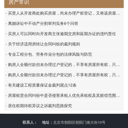
房产常识
·
买受人从开发商处购买房屋，尚未办理产权登记，又将该房屋转卖给第三人，第三人能否直接请求开发商协助办理权属证书
·
离婚诉讼中不动产分割审判实务6个问答
·
买房人可以同时向开发商主张逾期交房和延期办证的违约责任
·
关于经济适用房转让合同纠纷的裁判规则
·
专业工程分包、劳务作业分包的法律风险与防范
·
购房人全额付款但未办理过户登记的，不享有房屋所有权，只能向开发商主张合同请求权
·
购房人全额付款但未办理过户登记的，不享有房屋所有权，只能向开发商主张合同请求权
·
有关建设工程质量保证金裁判观点12条
·
房屋租赁合同纠纷中是否侵害承租人优先承租权及其赔偿范围的认定
·
居住权期待权异议之诉裁判思路探究
联系人：
地址：
北京市朝阳区朝阳门南大街10号