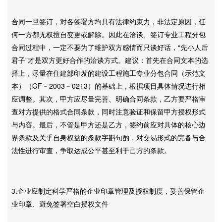
合同一旦签订，对各签署方均具有法律约束力，非法定原因，任
何一方都无权擅自变更或解除。因此在洽谈、签订专业工程分包
合同过程中，一定不要为了维护双方感情而只谈好话，“先小人后
君子”才是双方更好合作的洽谈方式。建议：首先在合同文本的选
择上，尽量在住建部印发的建设工程施工专业分包合同（示范文
本）（GF－2003－0213）的基础上，根据项目具体情况进行相
应调整。其次，甲方应尽量完善、明确合同条款，乙方要严格审
查对方提供的格式合同条款，同时注意验证和保留甲方授权形式
与内容。最后，不管是甲方还是乙方，签约前应对具体的核心边
界条款及关乎自身权益的条款字斟句酌，对交易形式的完备与合
法性进行审查，争取达成公平甚至利于己方的条款。
3.企业应制定科学严格的企业印章管理及授权制度，妥善保管企
业印章、避免签署空白授权文件