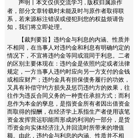
声明丨本文仅供交流学习
版权归属原作
,
者，部分文章
转载时
未能及时与原作者取得联
系，若来源标注错误或侵犯到您的权益烦请告
知，我们将立即
处理。
【裁判要旨】违约金与利息的内涵、性质并
不相同，在当事人对违约金和利息有明确约定的
情况下，不宜将违约金等同或混同于利息。二者
的区别主要体现在：违约金是依照约定或者法律
规定，一方当事人违约时应向另一方支付的金钱
或相应财产；违约金具有担保债务履行的功效，
又具有补偿守约方损失及惩罚违约方的效果，往
往作为违反合同义务的一种责任承担方式；而利
息作为本金的孳息，是指资金所有者因出借资金
而取得的报酬，在经济学上系指生产者使用该笔
资金发挥营运职能而形成的利润的一部分，是货
币资金向实体经济注入并回流时所带来的增值
额。由此，违约金与利息的内涵、性质并不相