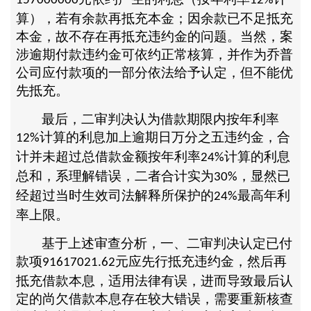
157000000
12%
算），若有余款再抵充本金；因余款已不足抵充
本金，故不存在再抵充违约金的问题。当然，案
涉逾期付款违约金可依约正常核算，并作为乔普
公司应付款项的一部分依法给予认定，但不能优
先抵充。
最后，二审判决认为借款期限内按年利率
计算的利息加上逾期日万分之五违约金，合
12%
计并未超过总借款金额按年利率
计算的利息
24%
总和，系理解错误，二者合计实为
，显然已
30%
经超过当时生效司法解释所保护的
最高年利
24%
率上限。
基于上述审查分析，一、二审判决认定已付
款项
元应先行抵充违约金，然后再
91617021.62
抵充借款本息，适用法律有误，进而导致最后认
定的尚欠借款本息存在较大错误，需要重新核查