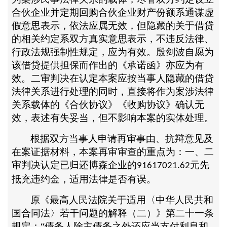
合伙企业并定期回购合伙企业财产份额系通谋虚
假意思表示，依法应属无效，但隐藏的关于借贷
的相关约定系双方真实意思表示，不违反法律、
行政法规强制性规定，应为有效。殷剑波自愿为
该借贷提供担保而作出的《承诺函》亦应为有
效。二审判决在认定本案应按当事人隐藏的借贷
法律关系进行处理的同时，直接将作为案涉法律
关系载体的《合伙协议》《收购协议》确认无
效，表述有失妥当，但不影响本案的实体处理。
根据双方当事人申请再审事由、抗辩意见及
在案证据材料，本案再审审查的重点为：一、二
审判决认定已归还博森企业的
元先
91617021.62
抵充违约金，适用法律是否有误。
原《最高人民法院关于适用〈中华人民共和
国合同法〉若干问题的解释（二）》第二十一条
规定：
“债务人除主债务之外还应当支付利息和