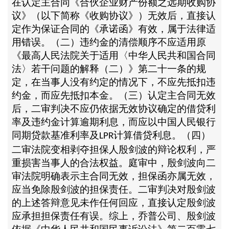
在认定主合同《合伙企业财产份额之远期收购协
议》（以下简称《收购协议》）无效后，直接认
定作为保证合同的《承诺函》有效，属于法律适
用错误。（二）违约金的清偿顺序不应适用原
《最高人民法院关于适用〈中华人民共和国合同
法〉若干问题的解释（二）》第二十一条的规
定，在当事人没有约定的情况下，不应先抵扣违
约金，而应先抵扣本金。（三）认定主合同无效
后，二审判决不应仍依据无效协议确定的借贷利
率及违约金计算逾期利息，而应以中国人民银行
同期贷款基准利率及
计算借贷利息。（四）
LPR
二审法院变相剥夺担保人殷剑波的辩论权利，严
重损害当事人的合法权益。庭审中，殷剑波向二
审法院明确表示主合同无效，担保函亦属无效，
应当免除殷剑波的担保责任。二审判决对殷剑波
的上述答辩意见未作任何回应，直接认定殷剑波
应承担担保责任有误。综上，乔普公司、殷剑波