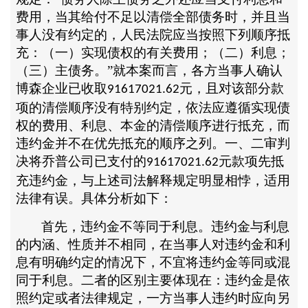
费用，当其给付不足以清偿全部债务时，并且当
事人没有约定的，人民法院应当按照下列顺序抵
充：（一）实现债权的有关费用；（二）利息；
（三）主债务。”就本案而言，各方当事人确认
博森企业已收取
元，且对该部分款
91617021.62
项的清偿顺序没有特别约定，依法应遵循实现债
权的费用、利息、本金的清偿顺序进行抵充，而
违约金并不在优先抵充的顺序之列。一、二审判
决将乔普公司已支付的
元款项先抵
91617021.62
充违约金，与上述司法解释规定明显相悖，适用
法律有误。具体分析如下：
首先，违约金不等同于利息。违约金与利息
的内涵、性质并不相同，在当事人对违约金和利
息有明确约定的情况下，不宜将违约金等同或混
同于利息。二者的区别主要体现在：违约金是依
照约定或者法律规定，一方当事人违约时应向另