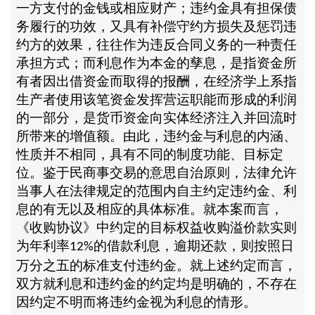
一方支付的金钱或相应财产；违约金具有担保债
务履行的功效，又具有补偿守约方损失及惩罚违
约方的效果，往往作为违反合同义务的一种责任
承担方式；而利息作为本金的孳息，是指资金所
有者因出借资金而取得的报酬，在经济学上系指
生产者使用该笔资金发挥营运职能而形成的利润
的一部分，是货币资金向实体经济注入并回流时
所带来的增值额。由此，违约金与利息的内涵、
性质并不相同，具有不同的制度功能、目标定
位。鉴于民商事交易的意思自治原则，法律允许
当事人在法律规定的范围内自主约定违约金、利
息的有无以及相应的具体标准。就本案而言，
《收购协议》中约定的目标权益收购溢价款实则
为年利率
的借款利息，逾期还款，则按照日
12%
万分之五的标准支付违约金。就上述约定而言，
双方就利息和违约金的约定均是明确的，不存在
因约定不明而将违约金视为利息的情形。