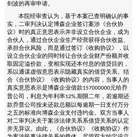
剑波的再审申请。
本院经审查认为，基于本案已查明确认的事
实，二审判决认定博森企业签订案涉《合伙协
议》时的真正意思表示并非设立合伙企业，成为
合伙人，通过合伙企业生产经营获得合伙收益、
承担合伙风险，而是通过签订《收购协议》，以
设立合伙企业的同时转让合伙企业财产份额并收
取固定溢价款，变相实现还本付息的借贷目的，
系以通谋虚假意思表示隐藏真实的借贷关系。结
合《合伙协议》《收购协议》的内容，当事人的
真实意思表示是博森企业借款
元给乔
157000000
普公司，利息为年利率
期限二年，若逾期还
12%,
款乔普公司按未还款总额以每逾期一日支付万分
之五的标准向博森企业支付违约金。双方当事人
对二审判决关于案涉法律关系系借贷关系的认定
并无异议。由此，《合伙协议》《收购协议》作
为案涉民事法律关系的载体，尽管双方约定设立