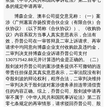
依据《中华人民共和国民事诉讼法》第二百零七
条的规定申请再审。
博森企业、澳丰公司提交意见称：（一）案
涉《广州蕙富亦扬投资合伙企业（有限合伙）合
伙协议》（以下简称《合伙协议》）、《收购协
议》内容系双方当事人真实意思表示，合法有
效，乔普公司在一审答辩及二审上诉请求、再审
请求中均同意向博森企业支付收购款及违约金，
二审判决支持博森企业诉请乔普公司支付
元并计算违约金是正确的。（二）
130757542.88
殷剑波对乔普公司的案涉债务提供不可撤销的连
带责任担保是其真实意思表示，二审法院没有剥
夺殷剑波的辩论权利，程序合法，二审判决维持
一审判决关于殷剑波对案涉债务承担连带清偿责
任的内容正确。综上，乔普公司、殷剑波申请再
审不属于《中华人民共和国民事诉讼法》第二百
零七条规定的再审情形，请求驳回乔普公司、殷