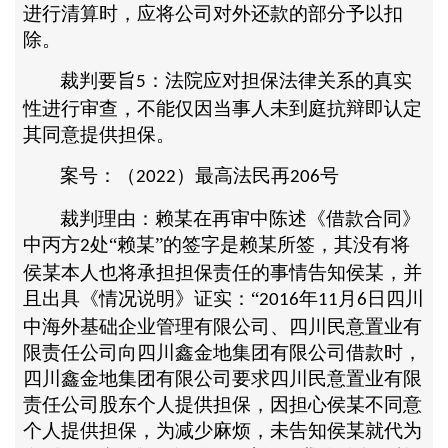
进行清算时，应将公司对外还款的部分予以扣
除。
裁判要旨
：法院应对担保法律关系的真实
5
性进行审查，不能仅因当事人未到庭抗辩即认定
其同意提供担保。
案号：（
）最高法民再
号
2022
206
裁判理由：赖某在再审中陈述《借款合同》
中丙方
处“赖某”的签字是赖某所签，其没有将
2
侯某本人也将承担担保责任的事情告知侯某，并
且出具《情况说明》证实：“
年
月
日四川
2016
11
6
中海外基础企业管理有限公司、四川民意置业有
限责任公司向四川鑫金地集团有限公司借款时，
四川鑫金地集团有限公司要求四川民意置业有限
责任公司股东个人提供担保，因担心侯某不同意
个人提供担保，为减少麻烦，未告知侯某就代为