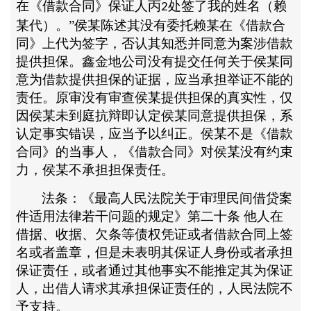
在《借款合同》保证人丙
处签了我的姓名（赖
2
某代）。”侯某陈述其没有委托赖某在《借款合
同》上代为签字，否认其知悉并同意为案涉借款
提供担保。鑫金地公司没有提交任何关于侯某同
意为借款提供担保的证据，应当承担举证不能的
责任。原审没有审查侯某提供担保的真实性，仅
因侯某未到庭抗辩即认定侯某同意提供担保，系
认定事实错误，应当予以纠正。侯某不是《借款
合同》的当事人，《借款合同》对侯某没有约束
力，侯某不承担担保责任。
法条：《最高人民法院关于审理民间借贷案
件适用法律若干问题的规定》第二十条
他人在
借据、收据、欠条等债权凭证或者借款合同上签
名或者盖章，但是未表明其保证人身份或者承担
保证责任，或者通过其他事实不能推定其为保证
人，出借人请求其承担保证责任的，人民法院不
予支持。