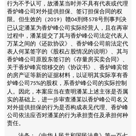
行为不予认可，故潘某当时并不具有代表或代理
香炉峰公司对外提供担保、签订担保合同的权
限。但生效的（
）赣
刑终
号刑事判决
2019
04
578
已认定潘某为香炉峰公司实际经营人，且在再审
过程中，潘某提交了其与香炉峰公司法定代表人
万某之间的《还款协议》、香炉峰公司前法定代
表人何某签字的《股权占股情况的说明》、其与
香炉峰公司原股东签订的《存量房买卖合同》、
关于香炉峰宾馆移交的《协议书》、香炉峰宾馆
的房产证等新的证据材料，以证明其实际享有香
炉峰公司
的股权，系香炉峰公司的实际控制
75%
人。因此，本案应当在查明潘某上述主张是否属
实的基础上，进一步审查潘某以香炉峰公司名义
对外提供担保的行为是否构成表见代理、香炉峰
公司依法应否对潘某的行为承担责任及承担何种
责任。
法条：《中华人民共和国民法典》第一百七