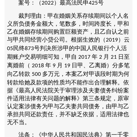
案号：（
）最高法民申
号
2022
425
裁判理由：甲在婚姻关系存续期间以个人名
义所负债务金额大，笔数多，时间跨度长，甲和
乙在婚姻存续期间购置巨额资产，且乙自认之前
与甲共同经营小贷公司。根据生效的（
）云
2019
民终
号判决所涉甲的中国人民银行个人活
05
873
期账户交易明细可知，甲自
年
月
日至
2017
2
21
离婚前（
年
月
日甲、乙离婚）分多笔
2018
9
19
向乙转款
多万元，本案乙对甲该段时期为何
500
转款给她及款项的性质均不能作出合理解释。依
据《最高人民法院关于审理涉及夫妻债务纠纷案
件适用法律有关问题的解释》第三条规定，原审
认定案涉债务为甲与乙夫妻共同债务，由甲与乙
承担共同还款责任，并不缺乏依据，适用法律也
无不当。
法条：《中华人民共和国民法典》第一千零