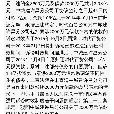
元、违约金
万元及借款
万元共计
亿
3900
2000
2.08
元，中城建许昌分公司于协议签订之日起
日内
45
付款
亿元，余款
亿元于
年
月
日前归
1
1.08
2014
10
3
还完毕。根据上述约定，时代百货公司对中城建
许昌分公司包括案涉
万元借款在内的债权的
2000
诉讼时效应于
年
月
日届满，时代百货公
2016
10
3
司于
年
月
日提起诉讼已超过法定诉讼时
2019
7
2
效期间。诉讼时效期间届满后，中城建许昌分公
司于
年
月
日自愿归还时代百货公司
亿
2019
1
4
1.4
元投资款，系对上述部分债务的自愿履行。但该
亿投资款与案涉
万元借款系两笔不同性
1.4
2000
质的债务，二审法院在未查清中城建许昌分公司
是否作出同意偿还
万元借款的意思表示的情
2000
形下，即适用《最高人民法院关于审理民事案件
适用诉讼时效制度若干问题的规定》第二十二条
规定，驳回中城建许昌分公司关于
万元借款
2000