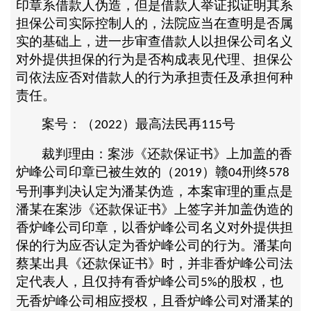
印章系借款人伪造，但是借款人举证拟证明其系
担保公司实际控制人的，法院应当在查明是否属
实的基础上，进一步审查借款人以担保公司名义
对外提供担保的行为是否构成表见代理、担保公
司依法应否对借款人的行为承担责任及承担何种
责任。
案号：（
）最高法民再
号
2022
115
裁判理由：案涉《还款保证书》上加盖的香
炉峰公司印章已被生效的（
）赣
刑终
2019
04
578
号刑事判决认定为潘某伪造，本案审理的重点是
潘某在案涉《还款保证书》上签字并加盖伪造的
香炉峰公司印章，以香炉峰公司名义对外提供担
保的行为应否认定为香炉峰公司的行为。潘某向
蔡某出具《还款保证书》时，并非香炉峰公司法
定代表人，且仅持有香炉峰公司
的股权，也
5%
无香炉峰公司相应授权，且香炉峰公司对潘某的