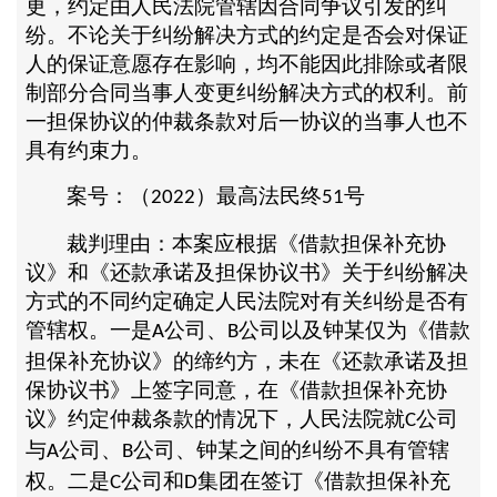
更，约定由人民法院管辖因合同争议引发的纠
纷。不论关于纠纷解决方式的约定是否会对保证
人的保证意愿存在影响，均不能因此排除或者限
制部分合同当事人变更纠纷解决方式的权利。前
一担保协议的仲裁条款对后一协议的当事人也不
具有约束力。
案号：（
）最高法民终
号
2022
51
裁判理由：本案应根据《借款担保补充协
议》和《还款承诺及担保协议书》关于纠纷解决
方式的不同约定确定人民法院对有关纠纷是否有
管辖权。一是
公司、
公司以及钟某仅为《借款
A
B
担保补充协议》的缔约方，未在《还款承诺及担
保协议书》上签字同意，在《借款担保补充协
议》约定仲裁条款的情况下，人民法院就
公司
C
与
公司、
公司、钟某之间的纠纷不具有管辖
A
B
权。二是
公司和
集团在签订《借款担保补充
C
D