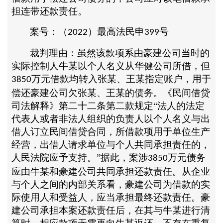
担连带还款责任。
案号：（
）最高法民申
号
2022
399
裁判理由：虽然该款项系由豪建公司当时的
实际控制人牛某以个人名义从华健公司所借，但
万元借款均转入张某、王某指定账户，用于
3850
偿还豪建公司欠张某、王某的债务。《民间借贷
司法解释》第二十二条第二款规定“法人的法定
代表人或者非法人组织的负责人以个人名义与出
借人订立民间借贷合同，所借款项用于单位生产
经营，出借人请求单位与个人共同承担责任的，
人民法院应予支持。”据此，案涉
万元债务
3850
应由牛某和豪建公司共同承担还款责任。从企业
与个人之间的内部关系看，豪建公司为借款的实
际使用人和受益人，应当承担最终还款责任。豪
建公司承担本案还款责任后，在其与牛某进行清