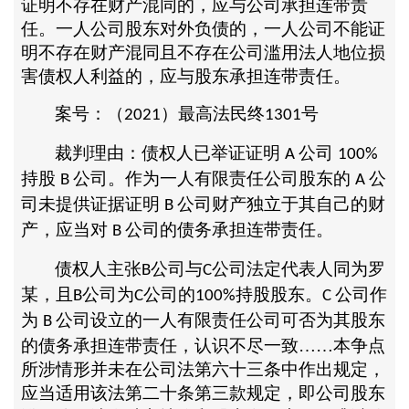
证明不存在财产混同的，应与公司承担连带责
任。一人公司股东对外负债的，一人公司不能证
明不存在财产混同且不存在公司滥用法人地位损
害债权人利益的，应与股东承担连带责任。
案号：（
）最高法民终
号
2021
1301
裁判理由：债权人已举证证明
公司
A
100%
持股
公司。作为一人有限责任公司股东的
公
B
A
司未提供证据证明
公司财产独立于其自己的财
B
产，应当对
公司的债务承担连带责任。
B
债权人主张
公司与
公司法定代表人同为罗
B
C
某，且
公司为
公司的
持股股东。
公司作
B
C
100%
C
为
公司设立的一人有限责任公司可否为其股东
B
的债务承担连带责任，认识不尽一致……本争点
所涉情形并未在公司法第六十三条中作出规定，
应当适用该法第二十条第三款规定，即公司股东