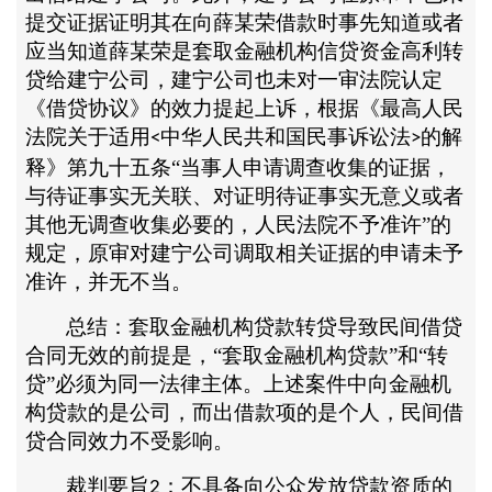
提交证据证明其在向薛某荣借款时事先知道或者
应当知道薛某荣是套取金融机构信贷资金高利转
贷给建宁公司，建宁公司也未对一审法院认定
《借贷协议》的效力提起上诉，根据《最高人民
法院关于适用
中华人民共和国民事诉讼法
的解
<
>
释》第九十五条“当事人申请调查收集的证据，
与待证事实无关联、对证明待证事实无意义或者
其他无调查收集必要的，人民法院不予准许”的
规定，原审对建宁公司调取相关证据的申请未予
准许，并无不当。
总结：套取金融机构贷款转贷导致民间借贷
合同无效的前提是，
“套取金融机构贷款”和“转
贷”必须为同一法律主体。上述案件中向金融机
构贷款的是公司，而出借款项的是个人，民间借
贷合同效力不受影响。
裁判要旨
：不具备向公众发放贷款资质的
2