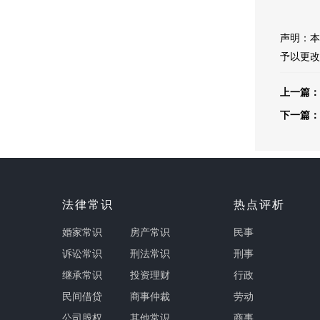
声明：本
予以更改
上一篇：
下一篇：
法律常识
热点评析
婚家常识
房产常识
民事
诉讼常识
刑法常识
刑事
继承常识
投资理财
行政
民间借贷
商事仲裁
劳动
公司股权
其他常识
商事