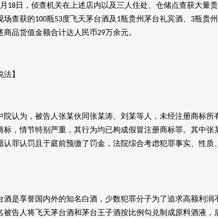
月
日，侦查机关在上述店内以及三人住处、仓储点查获大量
18
现场查获的
瓶
度飞天茅台酒及
瓶贵州茅台礼宾酒、
瓶贵州
100
53
1
3
述商品货值金额合计达人民币
万余元。
29
说法】
中院认为，被告人张某伙同张某涛、刘某等人，未经注册商标所
商标，情节特别严重，其行为均已构成假冒注册商标罪。其中张
愿认罪认罚且于庭前预缴了罚金，法院综合考虑犯罪事实、性质
台酒是享誉国内外的知名白酒，少数犯罪分子为了追求高额利润
名被告人将飞天茅台酒和茅台王子酒按比例勾兑制成原料酒液，