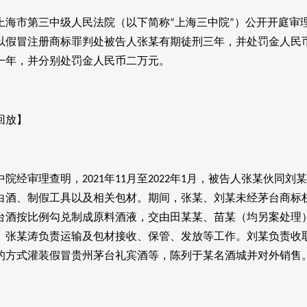
上海市第三中级人民法院（以下简称
上海三中院
）公开开庭审
“
”
以假冒注册商标罪判处被告人张某有期徒刑三年，并处罚金人民
一年，并分别处罚金人民币二万元。
回放】
中院经审理查明，
年
月至
年
月，被告人张某伙同刘某
2021
11
2022
1
白酒、制假工具以及相关包材。期间，张某、刘某未经茅台商标
台酒按比例勾兑制成原料酒液，交由田某某、苗某（均另案处理
。张某涛负责运输及包材接收、保管、发放等工作。刘某负责收
的方式灌装假冒贵州茅台礼宾酒等，陈列于某名酒城并对外销售