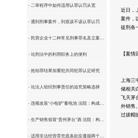
·
二审程序中如何适用认罪认罚从宽
近日，
案件，
·
遇到刑事案件，到底该不该认罪认罚
徒刑各
·
民营企业十二种常见刑事罪名及立案标准
·
论刑法中的利用职务上的便利
【案情
·
抢劫罪结果加重犯共同犯罪认定研究
上海三
·
论法人组织刑事责任的追究策略选择
储相关
飞天茅
·
违规改装“小电驴”蓄电池 法院：构成销售伪劣产品罪
外销售
过拔帽
·
生产销售假冒“贵州茅台”酒 法院：构成假冒注册商标罪
·
适用非法经营罪兜底条款应遵循两个规则