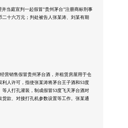
理并当庭宣判一起假冒
贵州茅台
注册商标刑事
“
”
币二十六万元；判处被告人张某涛、刘某有期
经营销售假冒贵州茅台酒，并租赁房屋用于仓
权利人许可，指使张某涛将茅台王子酒和
度
53
）等人打孔灌装，制成假冒
度飞天茅台酒对
53
取货款、对接打孔机参数设置等工作。张某通
。