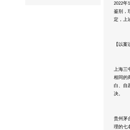
年
2022
1
鉴别，
定，上
【以案
上海三
相同的
白、自
决。
贵州茅
理的七