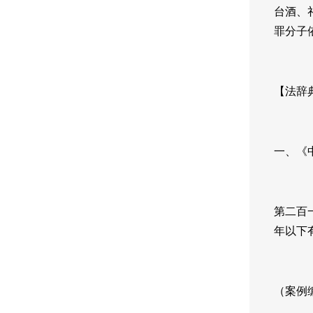
台酒、
罪分子
【法辞
一、《
第二百
年以下
（案例