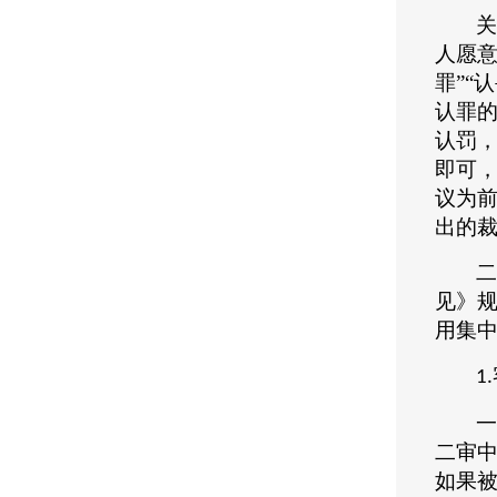
关
人愿
罪”“
认罪
认罚
即可
议为
出的
二
见》
用集
1.
一
二审
如果