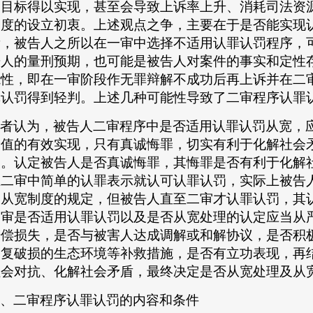
的目标得以实现，甚至会导致上诉率上升、消耗司法资
制度的设立初衷。上述观点之争，主要在于是否能实现
看，被告人之所以在一审中选择不适用认罪认罚程序，
告人的量刑预期，也可能是被告人对案件的事实和定性
能性，即在一审阶段作无罪辩解不成功后再上诉并在二
罪认罚得到轻判。上述几种可能性导致了二审程序认罪
者认为，被告人二审程序中是否适用认罪认罚从宽，
价值的有效实现，只有真诚悔罪，切实有利于化解社会
罚。认定被告人是否真诚悔罪，其悔罪是否有利于化解
在二审中简单的认罪表示就认可认罪认罚，实际上被告
罚从宽制度的规定，但被告人直至二审才认罪认罚，其
二审是否适用认罪认罚以及是否从宽处理的认定应当从
赔偿损失，是否与被害人达成调解或和解协议，是否积
修复破损的生态环境等补救措施，是否有立功表现，再
社会对抗、化解社会矛盾，最终决定是否从宽处理及从
、二审程序认罪认罚的内容和条件