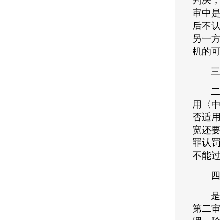
判决
审中
后不
另一
机的
三
二
用〈
否适
宽还
罪认
不能
四
是
第二