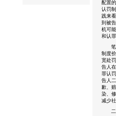
配置
认罚
践来
到被
机可
和认
笔
制度
宽处
告人
罪认
告人
歉、
染、
减少
二