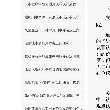
·
二审程序中如何适用认罪认罚从宽
《
·
遇到刑事案件，到底该不该认罪认罚
来
院。
·
民营企业十二种常见刑事罪名及立案标准
最
的指
·
论刑法中的利用职务上的便利
认罪
罚的
·
抢劫罪结果加重犯共同犯罪认定研究
度，
人二
·
论法人组织刑事责任的追究策略选择
在争
·
违规改装“小电驴”蓄电池 法院：构成销售伪劣产品罪
一
关
·
生产销售假冒“贵州茅台”酒 法院：构成假冒注册商标罪
中，
观点
·
适用非法经营罪兜底条款应遵循两个规则