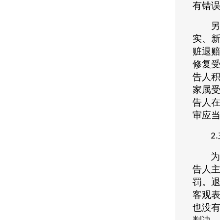
有错
另
实、
赃退
修复
告人
家属
告人
审应
2.
为
告人
罚。
客观
也没