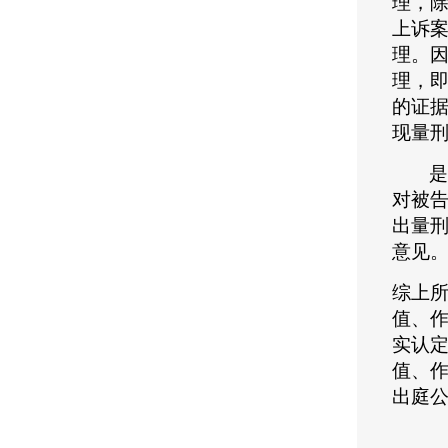
理，
上诉
理。
理，
的证
现量
是
对被
出量
意见
综上
值、
实认
值、
出庭