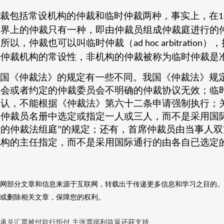
裁包括常设机构的仲裁和临时仲裁两种，事实上，在
1
世界上的仲裁只有一种，即由仲裁员组成仲裁庭进行的
，所以，仲裁也可以叫临时仲裁（
），
ad hoc arbitration
于仲裁机构的常设性，非机构的仲裁被称为临时仲裁是
国《仲裁法》的规定有一些不同。我国《仲裁法》规
员会或者约定的仲裁委员会不明确的仲裁协议无效；临
承认，不能根据《仲裁法》第六十二条申请强制执行；
的仲裁员名册中选定或指定一人或三人，而不是采用国
家的仲裁法组庭”的规定；还有，首席仲裁员由当事人
机构的主任指定，而不是采用国际通行的由各自已选定
网部分文章和信息来源于互联网，转载出于传递更多信息和学习之目的。
或删除相关文章，保障您的权利。
承兑汇票被付款行拒付 主张票据利益返还获支持