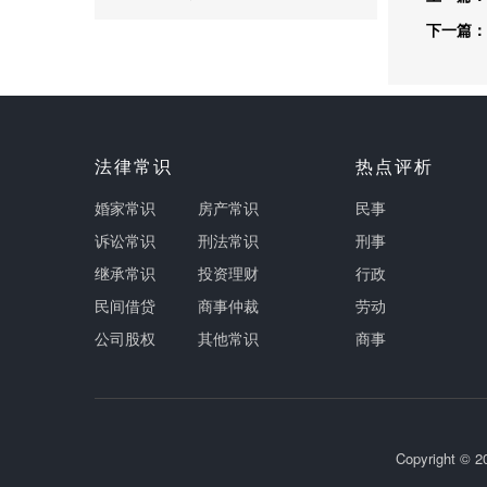
下一篇：
法律常识
热点评析
婚家常识
房产常识
民事
诉讼常识
刑法常识
刑事
继承常识
投资理财
行政
民间借贷
商事仲裁
劳动
公司股权
其他常识
商事
Copyright