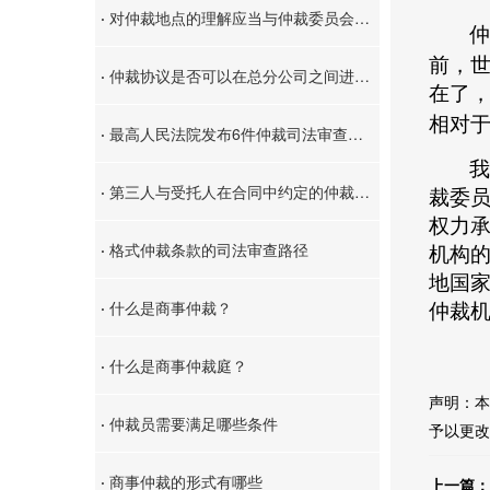
·
对仲裁地点的理解应当与仲裁委员会设立地域范围保持一致，“卖方仲裁委员会”应指市级范围
仲
前，
·
仲裁协议是否可以在总分公司之间进行效力扩张？
在了
相对
·
最高人民法院发布6件仲裁司法审查指导性案例
我
·
第三人与受托人在合同中约定的仲裁条款对委托人是否适用？
裁委
权力
·
格式仲裁条款的司法审查路径
机构
地国
·
什么是商事仲裁？
仲裁
·
什么是商事仲裁庭？
声明：本
·
仲裁员需要满足哪些条件
予以更改
·
商事仲裁的形式有哪些
上一篇：