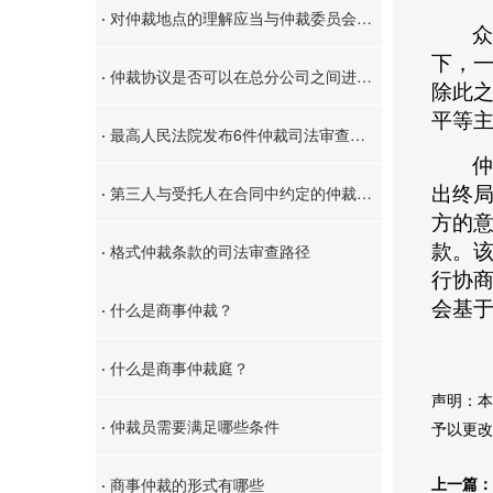
·
对仲裁地点的理解应当与仲裁委员会设立地域范围保持一致，“卖方仲裁委员会”应指市级范围
众
下，
·
仲裁协议是否可以在总分公司之间进行效力扩张？
除此
平等
·
最高人民法院发布6件仲裁司法审查指导性案例
仲
·
第三人与受托人在合同中约定的仲裁条款对委托人是否适用？
出终
方的
·
格式仲裁条款的司法审查路径
款。
行协
会基
·
什么是商事仲裁？
·
什么是商事仲裁庭？
声明：本
·
仲裁员需要满足哪些条件
予以更改
上一篇：
·
商事仲裁的形式有哪些