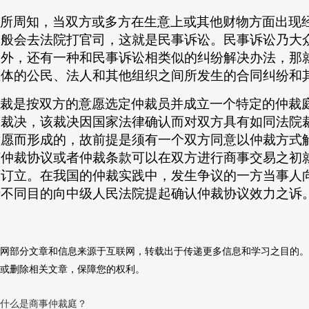
所周知，当双方或多方在生意上或其他财物方面出现
一般会去法院打官司，这就是民事诉讼。民事诉讼乃大
之外，还有一种和民事诉讼相类似的纠纷解决办法，那
主体的公民、法人和其他组织之间所发生的合同纠纷和
裁是按双方的意愿选定仲裁员并成立一个特定的仲裁
局裁决，该裁决因国家法律确认而对双方具有如同法院
意愿而形成的，故前提是须有一个双方同意以仲裁方式
该仲裁协议或者仲裁条款可以在双方进行商事交易之初
商订立。在我国的仲裁实践中，发生争议的一方当事人
于不同目的向中级人民法院提起确认仲裁协议效力之诉
网部分文章和信息来源于互联网，转载出于传递更多信息和学习之目的。
或删除相关文章，保障您的权利。
什么是商事仲裁庭？