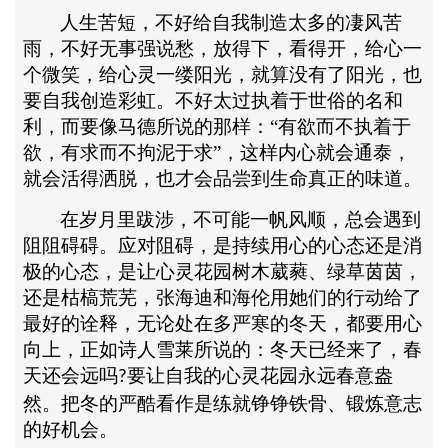
人生苦短，不好给自我制造太多的凄风苦
雨，不好无事强说愁，放得下，看得开，给心一
个微笑，给心灵一缕阳光，就算没有了阳光，也
要自我创造彩虹。不好太过执着于世俗的名和
利，而要像马德所说的那样：“有欲而不执着于
欲，有求而不拘泥于求”，这样内心就会通泰，
就会活得洒脱，也才会品尝到
生命真正的味道。
在岁月里跋涉，不可能一帆风顺，总会遇到
阻阻碍碍。应对阻碍，是持续用心的心态还是消
极的心态，是让心灵花园树木葳蕤、绿草茵茵，
还是枯槁荒芜，张海迪和海伦用她们的行动给了
最好的诠释，无论处在多严寒的冬天，都要用心
向上，正如诗人雪莱所说的：冬天已经来了，春
天还会远吗
要让自我的心灵花园永远春意盎
?
然。把冬的严酷看作是练就铮铮铁骨、锻炼意志
的好机会。