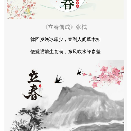
《立春偶成》张栻
律回岁晚冰霜少，春到人间草木知
便觉眼前生意满，东风吹水绿参差