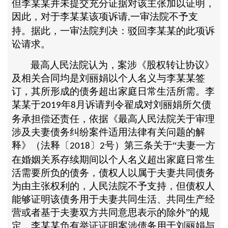
但李某某并未提交充分证据对该主张加以证明，
因此，对于李某某该项诉请
一审法院不予支
,
持。据此，一审法院判决：驳回李某某的此项诉
讼请求。
最高人民法院认为，案涉《股权转让协议》
及相关合同均是刘丽娟以个人名义与李某某签
订，其所形成的债务超出家庭日常生活所需。李
某某于
年
月诉请判令翟成对刘丽娟所欠债
2019
8
务承担偿还责任，依据《最高人民法院关于审理
涉及夫妻债务纠纷案件适用法律有关问题的解
释》（法释〔
〕
号）第三条关于“夫妻一方
2018
2
在婚姻关系存续期间以个人名义超出家庭日常生
活需要所负的债务，债权人以属于夫妻共同债务
为由主张权利的，人民法院不予支持，但债权人
能够证明该债务用于夫妻共同生活、共同生产经
营或者基于夫妻双方共同意思表示的除外”的规
定，李某某负有举证证明案涉债务用于刘丽娟与