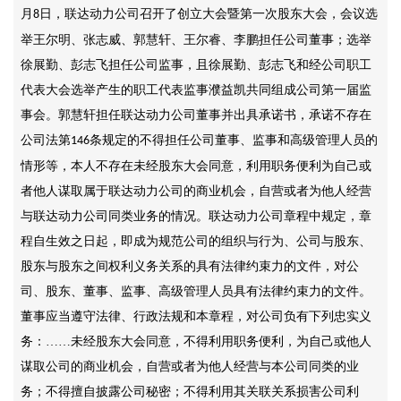
月
日，联达动力公司召开了创立大会暨第一次股东大会，会议选
8
举王尔明、张志威、郭慧轩、王尔睿、李鹏担任公司董事；选举
徐展勤、彭志飞担任公司监事，且徐展勤、彭志飞和经公司职工
代表大会选举产生的职工代表监事濮益凯共同组成公司第一届监
事会。郭慧轩担任联达动力公司董事并出具承诺书，承诺不存在
公司法第
条规定的不得担任公司董事、监事和高级管理人员的
146
情形等，本人不存在未经股东大会同意，利用职务便利为自己或
者他人谋取属于联达动力公司的商业机会，自营或者为他人经营
与联达动力公司同类业务的情况。联达动力公司章程中规定，章
程自生效之日起，即成为规范公司的组织与行为、公司与股东、
股东与股东之间权利义务关系的具有法律约束力的文件，对公
司、股东、董事、监事、高级管理人员具有法律约束力的文件。
董事应当遵守法律、行政法规和本章程，对公司负有下列忠实义
务：……未经股东大会同意，不得利用职务便利，为自己或他人
谋取公司的商业机会，自营或者为他人经营与本公司同类的业
务；不得擅自披露公司秘密；不得利用其关联关系损害公司利