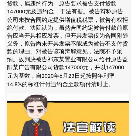
货款，属违约行为。原告要求被告支付货款
元及违约金，于法有据。被告辩称原告
147000
公司未按合同约定提供增值税税票，被告有权拒
绝付款。法院认为，虽然合同约定被告付款前原
告应当开具相应发票，但开具发票仅为合同附随
义务，原告尚未开具发票不能成为被告不支付货
款的理由。对被告该项辩解意见，法院不予采
纳。故判决被告祁东某置业有限公司给付原告益
阳某广告有限公司货款
元，并以
147000
147000
元为基数，自
年
月
日起按照年利率
2020
6
23
的标准计付违约金至款项付清时止。
14.8%