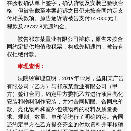
在验收确认单上签字，确认货物及安装已验收合
格。但被告截至本案起诉之日仍未按合同约定支
付相关款项。原告遂诉请被告支付
元工
147000
程款及
元违约金。
79732.8
被告祁东某置业有限公司辩称，原告未按合
同约定提供增值税税票，构成先期违约，被告有
权拒绝付款。
审理查明：
法院经审理查明，
年
月，益阳某广告
2019
12
有限公司（乙方）与祁东某置业有限公司（甲
方）签订合同，约定甲方委托乙方进行项目亮化
安装和物料制作安装，并对合同期限、合同总价
款、亮化物料和室外包装物料的材料及质量要
求、规则、数量、单价等进行了明确约定。合同
还约定甲方在乙方提交齐全的付款资料并审核确