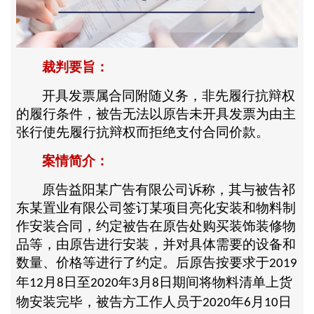
裁判要旨：
开具发票属合同附随义务，非先履行抗辩权
的履行条件，被告无法以原告未开具发票为由主
张行使先履行抗辩权而拒绝支付合同价款。
案情简介：
原告益阳某广告有限公司诉称，其与被告祁
东某置业有限公司签订某项目亮化安装和物料制
作安装合同，约定被告在原告处购买装饰装修物
品等，由原告进行安装，并对具体需要的设备和
数量、价格等进行了约定。后原告按要求于
2019
年
月
日至
年
月
日期间将物料清单上货
12
8
2020
3
8
物安装完毕，被告方工作人员于
年
月
日
2020
6
10