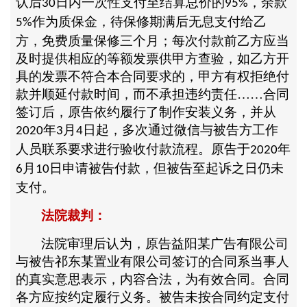
认后
日内一次性支付至结算总价的
，余款
30
95%
作为质保金，待保修期满后无息支付给乙
5%
方，免费质量保修三个月；每次付款前乙方应当
及时提供相应的等额发票供甲方查验，如乙方开
具的发票不符合本合同要求的，甲方有权拒绝付
款并顺延付款时间，而不承担违约责任……合同
签订后，原告依约履行了制作安装义务，并从
年
月
日起，多次通过微信与被告方工作
2020
3
4
人员联系要求进行验收付款流程。原告于
年
2020
月
日申请被告付款，但被告至起诉之日仍未
6
10
支付。
法院裁判：
法院审理后认为，原告益阳某广告有限公司
与被告祁东某置业有限公司签订的合同系当事人
的真实意思表示，内容合法，为有效合同。合同
各方应按约定履行义务。被告未按合同约定支付