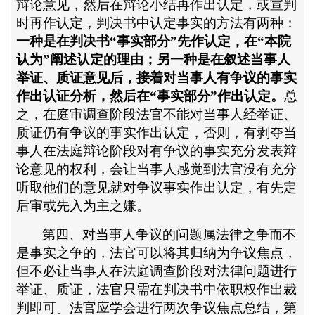
辩论意见，然后在辩论小结再作出认定，或宣判
时再作认定，判决书中认定事实的方法有两种：
一种是在判决书
“事实部分”先作认定，在“本院
认为”阐述认定的理由；另一种是在叙述当事人
举证、质证意见后，接着对当事人有争议的事实
作出认证分析，然后在“事实部分”作出认定。
总
之，在庭审调查阶段法官不能对当事人经举证、
质证仍有争议的事实作出认定，否则，有剥夺当
事人在法庭辩论阶段对有争议的事实充分发表辩
论意见的权利，会让当事人感觉到法官没有充分
听取他们的意见就对争议事实作出认定，有先定
后审或先入为主之嫌。
第四、对当事人争议的问题属法律之争而不
是事实之争的，法官可以将其归纳为争议焦点，
但不必让当事人在法庭调查阶段对法律问题进行
举证、质证，法官只需在判决书中依职权作出裁
判即可。法官应学会进行两次争议焦点总结，第