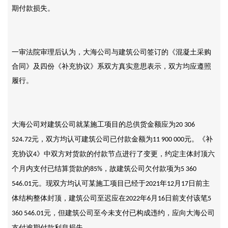
期付款损失。
一审法院审理后认为，大海公司与建筑公司签订的《混凝土采购
合同》及四份《补充协议》系双方真实意思表示，双方均应遵照
履行。
大海公司对建筑公司就某施工项目的总供货金额应为
20 306
元，双方均认可建筑公司已付款金额为
元。《补
524.72
11 900 000
充协议
》中双方对货款的付款节点进行了变更，约定主体封顶六
4
个月内支付已结算货款的
，故建筑公司欠付款项为
85%
5 360
元。现双方均认可某施工项目已经于
年
月
日前主
546.01
2021
12
17
体结构整体封顶，建筑公司至迟应在
年
月
日前支付该笔
2022
6
16
5
元，但建筑公司至今未支付已构成违约，应向大海公司
360 546.01
支付逾期付款利息损失。