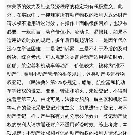
律关系的效力及社会经济秩序的稳定均有积极意义。此
外，在实践中，一律规定所有动产物权的权利人返还财产
请求权不适用诉讼时效，在操作上面临很多困难，也没有
必要。一般而言，动产价值小、流动快、易损耗，如果不
适用诉讼时效的规定，多年后再提起诉讼，一是因年代久
远存在举证困难，二是增加诉累，三是不利于矛盾的及时
解决。综合考虑，可以规定这类普通动产适用诉讼时效。
船舶、航空器和机动车等动产，价值较大，被称为
准不
“
动产
，准用不动产管理的很多规则，这类动产多进行物
”
权登记。《民法典》第
条规定，船舶、航空器和机动
225
车等物权的设立、变更、转让和消灭，未经登记，不得对
抗善意第三人。由此可见，法律对船舶、航空器和机动车
等动产的登记采取登记对抗主义。如果进行了登记，与不
动产登记一样，产生强有力的公示公信效力，登记动产物
权的权利人请求返还财产不适用诉讼时效。综上考虑，本
项规定：不动产物权和登记的动产物权的权利人请求返还