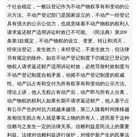
个社会稳定，一般以登记作为不动产物权享有和变动的公
示方法。不动产登记部门是国家设立的，不动产一经登记
具有强大的公示公信力，也就意味着不动产物权的权利人
请求返还财产适用诉讼时效已不可能。《民法典》第
209
条第
款规定，不动产物权的设立、变更、转让和消灭，
1
经依法登记，发生效力；未经登记，不发生效力，但法律
另有规定的除外。如在不动产登记制度下仍规定已登记的
物权人请求返还财产适用诉讼时效，必然导致时效制度与
不动产登记制度自相矛盾，动摇不动产登记制度的权威
性。动产以占有和交付为所有权享有和变动的公示方法。
理论上讲，他人无权占有动产后，动产即与所有人分离，
动产物权的权利人如果长期不请求返还财产，他人基于占
有公示产生的对抗力就越来越强，第三人随着时间推移越
发相信无权占有人就是事实上物的所有人，进而基于这种
信赖与之发生一定的法律关系。信赖利益是民法上的重要
利益。法律对信赖利益进行保护，对维护新产生的民事法