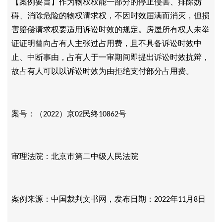
【案例要旨】作为物权权能一部分的停止侵害、排除妨
碍、消除危险的物权请求权，不因时效届满而消灭，但损
害赔偿请求权要适用诉讼时效的规定。房屋所有权人未举
证证明曾向占有人主张过占用费，且不具备诉讼时效中
止、中断事由，占有人于一审期间即提出诉讼时效抗辩，
故占有人可以以诉讼时效为由拒绝支付部分占用费。
案号：（
）京
民终
号
2022
02
10862
审理法院：北京市第二中级人民法院
案例来源：中国裁判文书网，发布日期：
年
月
日
2022
11
8