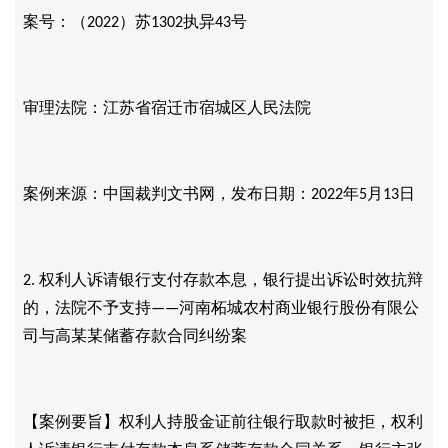
案号：（
）苏
执异
号
2022
1302
43
审理法院：江苏省宿迁市宿城区人民法院
案例来源：中国裁判文书网，发布日期：
年
月
日
2022
5
13
权利人诉请银行支付存款本息，银行提出诉讼时效抗辩
2.
的，法院不予支持
河南柘城农村商业银行股份有限公
——
司与高某某储蓄存款合同纠纷案
【案例要旨】权利人持股金证前往银行取款时被拒，权利