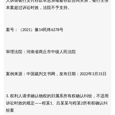
人诉请银行支付存款本息系储蓄存款合同关系，银行主张
本案超过诉讼时效，法院不予支持。
案号：（
）豫
民终
号
2021
14
6278
审理法院：河南省商丘市中级人民法院
案例来源：中国裁判文书网，发布日期：
年
月
日
2022
3
31
权利人请求确认物权的归属系所有权确认纠纷，不适用
3.
诉讼时效的规定
程某
、吕某某与程某
所有权确认纠
——
1
2
纷案