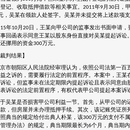
押登记、收取抵押借款等相关事宜。
年
月
日，
2011
9
30
元，吴某在领款人处签字。吴某并未提交将上述款项
年
月
日，王某向甲公司的监事发出书面申请，
015
10
20
监事回函表示同意王某以股东身份直接对吴某提起诉讼
归还挪用的资金
万元。
300
裁判结果】
京市朝阳区人民法院经审理认为，依照公司法第一百
利益之诉的，需要履行法定的前置程序。本案中，王某
的诉讼，但监事未在法定期限内提起诉讼且表示同意由
代表诉讼的法定前置程序，有权代表甲公司提起本案诉
于吴某是否损害甲公司利益一节。首先，从甲公司的
当款，但房屋并未办理抵押手续。其次，该记账凭证所
按照典当的规定给付出典人朴某，该
万元的支付不
300
当管理办法》的规定，典当期限最长为
个月，典当期内
6