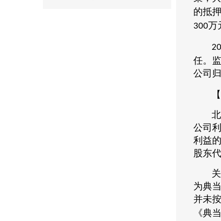
的抵
万
300
2
任。
公司
【
北
公司
利益
股东
关
为典
并未
《典