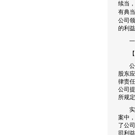
续当
有典
公司
的利
一
【
公
股东
律责
公司
所规
实
案中
了公
司利