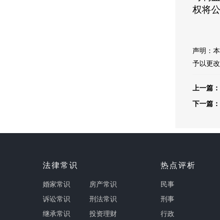
权将
声明：本
予以更改
上一篇：
下一篇：
法律常识
热点评析
婚家常识
房产常识
民事
诉讼常识
刑法常识
刑事
继承常识
投资理财
行政