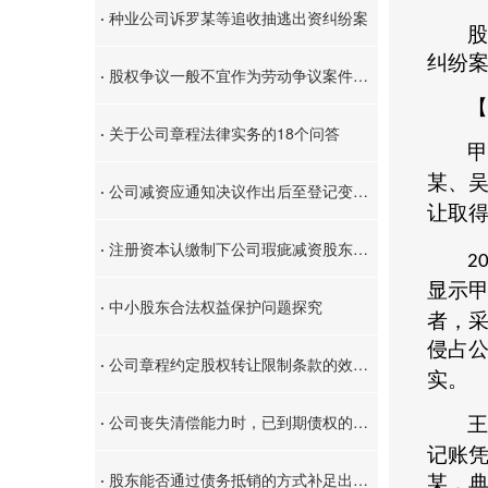
·
种业公司诉罗某等追收抽逃出资纠纷案
股
纠纷
·
股权争议一般不宜作为劳动争议案件处理
【
·
关于公司章程法律实务的18个问答
甲
某、
·
公司减资应通知决议作出后至登记变更前新产生的债权人
让取
·
注册资本认缴制下公司瑕疵减资股东的责任承担
2
显示
·
中小股东合法权益保护问题探究
者，
侵占
·
公司章程约定股权转让限制条款的效力审查
实。
·
公司丧失清偿能力时，已到期债权的债权人可以要求已认缴出资但未届缴资期限的股东提前缴纳出资
王
记账
·
股东能否通过债务抵销的方式补足出资义务？
某，