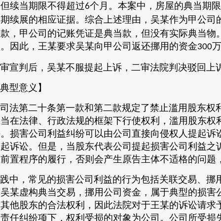
，但续当期限不得超过
个月。本案中，房屋的典当期限
6
当期续展的相应证据。综合上述理由，吴某作为甲公司
领款，甲公司的记账凭证是典当款，但没有实际典当物
益。因此，王某要求吴某向甲公司返还挪用的资金
300
审宣判后，吴某不服提起上诉，二审法院判决驳回上
典型意义】
司法第二十条第一款和第二款规定了禁止滥用股东权
应当在法律、行政法规的框架下行使权利，滥用股东权
任。损害公司利益纠纷可以由公司直接向侵权人提起诉
提起诉讼。但是，当股东代表公司提起损害公司利益之
定前置程序的履行，否则会产生原告主体不适格的问题
践中，常见的损害公司利益的行为包括关联交易、挪
，吴某虚构典当交易，挪用公司资金，属于典型的损害
司其他股东的合法权利，因此法院对于王某的诉讼请求
益责任纠纷项下，权利受损的对象为公司。公司所受损