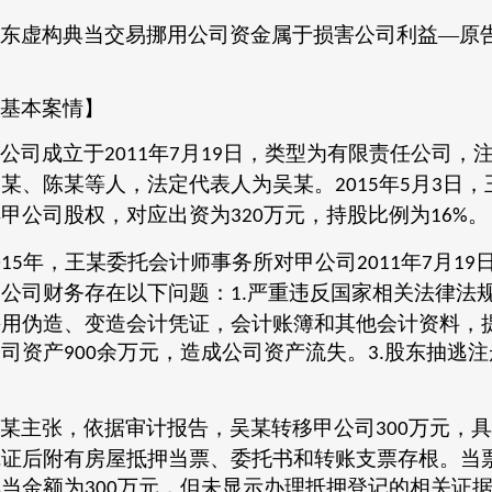
东虚构典当交易挪用公司资金属于损害公司利益
—
原
案
基本案情】
公司成立于
年
月
日，类型为有限责任公司，
2011
7
19
吴某、陈某等人，法定代表人为吴某。
年
月
日，
2015
5
3
得甲公司股权，对应出资为
万元，持股比例为
。
320
16%
年，王某委托会计师事务所对甲公司
年
月
015
2011
7
19
甲公司财务存在以下问题：
严重违反国家相关法律法
1.
采用伪造、变造会计凭证，会计账簿和其他会计资料，
公司资产
余万元，造成公司资产流失。
股东抽逃注
900
3.
某主张，依据审计报告，吴某转移甲公司
万元，具
300
凭证后附有房屋抵押当票、委托书和转账支票存根。当
典当金额为
万元，但未显示办理抵押登记的相关证
300