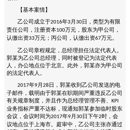
【基本案情】
乙公司成立于
年
月
日，类型为有限
2016
3
30
责任公司，注册资本
万元，股东为甲公司，
100
认缴出资
万元；丙公司，认缴出资
万元。
33
67
乙公司章程规定，总经理担任法定代表人。
郭某为乙公司总经理，同时被登记为法定代表
人，办公地点位于北京。此外，郭某亦为甲公司
的法定代表人。
年
月
日，郭某收到乙公司发送的电
2017
9
28
子邮件，载明由于郭某在职期间严重违反乙公司
有关规章制度，并且作为总经理管理不善、
KPI
业务指标严重不达标，现通知郭某参加临时股东
会议，会议时间为
年
月
日下午
时，会
2017
9
30
2
议地点位于上海市。庭审中，乙公司主张亦通过