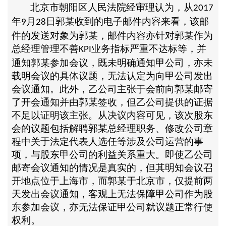
北京市朝阳区人民法院经审理认为，从
2017
年
月
日郭某收到的电子邮件内容来看，该邮
9
28
件的发送对象为郭某，邮件内容亦针对郭某作为
总经理管理不善
业务指标严重不达标等，并
KPI
通知郭某参加会议，既未明确通知甲公司，亦未
载明会议的具体议题，无法认定为向甲公司发出
会议通知。此外，乙公司主张于会前向郭某邮寄
了开会通知并由郭某签收，但乙公司提供的证据
不足以证明该主张。从决议内容可见，该次股东
会的议题包括解聘郭某总经理职务、修改公司章
程中关于法定代表人选任等涉及公司运营的事
项，与股东甲公司的利益关系重大。即使乙公司
邮寄会议通知的情况是真实的，但其明知会议召
开地点位于上海市，而郭某于北京市，仅提前两
天发出会议通知，客观上无法保障甲公司作为股
东参加会议，亦无法保证甲公司就议题正常行使
权利。