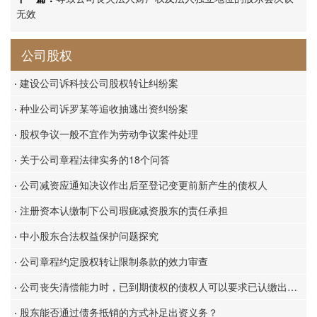
无效
公司股权
·
建设公司诉科技公司股权转让纠纷案
·
种业公司诉罗某等追收抽逃出资纠纷案
·
股权争议一般不宜作为劳动争议案件处理
·
关于公司章程法律实务的18个问答
·
公司减资应通知决议作出后至登记变更前新产生的债权人
·
注册资本认缴制下公司瑕疵减资股东的责任承担
·
中小股东合法权益保护问题探究
·
公司章程约定股权转让限制条款的效力审查
·
公司丧失清偿能力时，已到期债权的债权人可以要求已认缴出资但未届缴资期限的股东提前缴纳出资
·
股东能否通过债务抵销的方式补足出资义务？