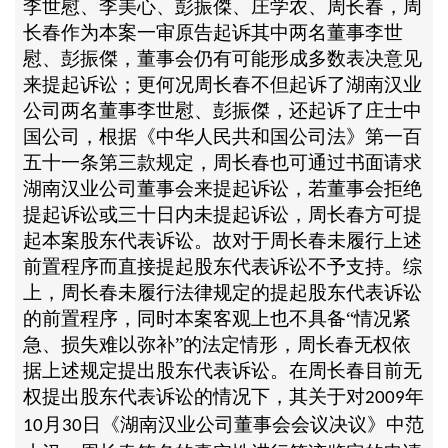
李世慰、李美心、彭振傑、庄学农、周长春，周
长春作为本案一审原告起诉其中两名董事李世
慰、彭振傑，董事会仍有可能形成多数表决意见
来提起诉讼；更何况周长春不但起诉了湖南汉业
公司两名董事李世慰、彭振傑，还起诉了庄士中
国公司，根据《中华人民共和国公司法》第一百
五十一条第三款规定，周长春也可通过书面请求
湖南汉业公司董事会来提起诉讼，若董事会拒绝
提起诉讼或三十日内未提起诉讼，周长春方可提
起本案股东代表诉讼。故对于周长春未履行上述
前置程序而直接提起股东代表诉讼不予支持。综
上，周长春未履行法律规定的提起股东代表诉讼
的前置程序，同时本案客观上也不具备“情况紧
急、损失难以弥补”的法定情形，周长春无权依
据上述规定提出股东代表诉讼。在周长春目前无
权提出股东代表诉讼的情况下，其关于对
年
2009
月
日《湖南汉业公司董事会会议决议》中范
10
30