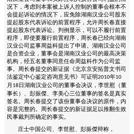
况下，考虑到本案被上诉人控制的董事会根本不
会提起诉讼的情况下，应免除湖南汉业公司股东
提起股东代表诉讼的前置程序，允许周长春直接
提起股东代表诉讼。判例显示，可以不履行前置
程序，即使要履行前置程序，周长春已经向湖南
汉业公司监事周益科提出了申请。湖南汉业公司
是合资企业，董事会是湖南汉业公司的最高决策
机构，经五名董事同意任命周益科作为公司监
事。周长春提交的新证据《北京京安拓普文书司
法鉴定中心鉴定咨询意见书》可证明
年
2010
10
月
日湖南汉业公司的董事会决议，李世慰（董
18
事长）、彭振傑、李美心三位董事的签名是真实
签名。周长春提交了该份董事会决议的原件，内
容是完整的。周长春提交的新证据足以推翻生效
民事裁判所确定的事实。
庄士中国公司、李世慰、彭振傑辩称，