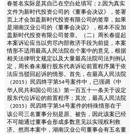
春签名实际是其自己在空白处填写；
因为真实
2.
文件为新时代投资公司的《董事会决议》，签署
页上才会加盖新时代投资有限公司的签章，如果
是湖南汉业公司的《董事会决议》，根本不应加
盖新时代投资有限公司签章。（二）周长春提起
本案诉讼应当以穷尽内部救济手段为前提，本案
情形不适用最高人民法院在个案中的意见，根据
相关法律明文规定以及大量最高法院司法判例认
定，周长春未履行股东代表诉讼前置程序属于依
法应当驳回起诉的情形。首先，在最高人民法院
（
）民四终字第
号案件中，已强调《中
2015
54
华人民共和国公司法》第一百五十一条关于设定
股东代位诉讼的前置程序；其次，最高人民法院
（
）民四终字第
号案件的特殊情形在于
2015
54
该公司三名董事分别是原、被告，因此该案已经
不可能通过董事会形成多数意见以实现权利救
济。然而本案中，湖南汉业公司董事会有五名董