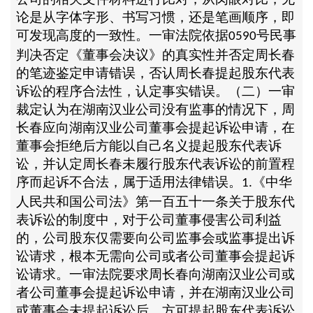
论是从字体字形、书写习惯，还是笔画顺序，即
可发现高度的一致性。一审法院依据
号民事
0590
判决否定《董事会决议》的真实性并否定周长春
的笔迹鉴定申请错误，否认周长春提起股东代表
诉讼的程序合法性，认定事实错误。（二）一审
裁定认为在湖南汉业公司没有监事的情况下，周
长春应向湖南汉业公司董事会提起诉讼申请，在
董事会拒绝后方能以自己名义提起股东代表诉
讼，并认定周长春未履行股东代表诉讼的前置程
序而起诉不合法，属于适用法律错误。
《中华
1.
人民共和国公司法》第一百五十一条关于股东代
表诉讼的制度中，对于公司董事侵害公司利益
的，公司股东仅需要向公司监事会或监事提出诉
讼请求，根本无需向公司或者公司董事会提起诉
讼请求。一审法院要求周长春向湖南汉业公司或
者公司董事会提起诉讼申请，并在湖南汉业公司
或董事会未提起诉讼后，方可提起股东代表诉讼