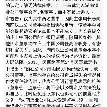
的认定，缺乏法律依据。
．一审裁定以湖南汉
2
业公司董事会有
名董事，而本案被上诉人（一
5
审被告）仅为其中两名董事，因此主张周长春向
湖南汉业公司董事会提出诉讼申请，该董事会可
能会提起诉讼的论点根本不能成立，周长春提交
的庄士中国公司的年报已证明，除周长春外，其
他四名董事均在庄士中国公司任高管职务，有密
切利害关系。因此，湖南汉业公司董事会根本不
可能对本案被上诉人的侵权行为提起诉讼。最高
人民法院（
）民四终字第
号民事裁定书
2015
54
中指出：“如在公司内部组织机构已经失灵，或
公司董事、监事均存在给公司造成损失的情况且
作为案件被告时，代表公司进行意思表示的机关
（董事会、监事会）将不会以公司名义向法院起
诉自己，此时应免除股东代位诉讼时的前置程序
义务。”湖南汉业公司在未设定监事职务，而湖
南汉业公司董事和实际控制人损害公司利益的情