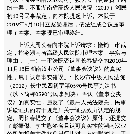
纷一案，不服湖南省高级人民法院（
）湘民
2017
初
号民事裁定，向本院提起上诉。本院于
18
年
月
日立案受理后，依法组成合议庭审
2019
9
10
理了本案。本案现已审理终结。
上诉人周长春向本院上诉请求：撤销一审裁
定，指令湖南省高级人民法院审理本案。事实与
理由：（一）一审法院否认周长春提交的
年
2010
月
日湖南汉业公司《董事会决议》的真实
11
18
性，属于认定事实错误。
长沙市中级人民法院
1.
（
）长中民四初字第
号民事判决书
2012
0590
（以下简称
号民事判决）否认《董事会决
0590
议》的真实性，违反了《最高人民法院关于民事
诉讼证据的若干规定》关于证据效力认定的规
定。周长春提交了《董事会决议》原件，还提交
了彭振傑、李世慰签名且认可真实性的湖南汉业
公司的相关文件材料进行比对，从肉眼对比，无