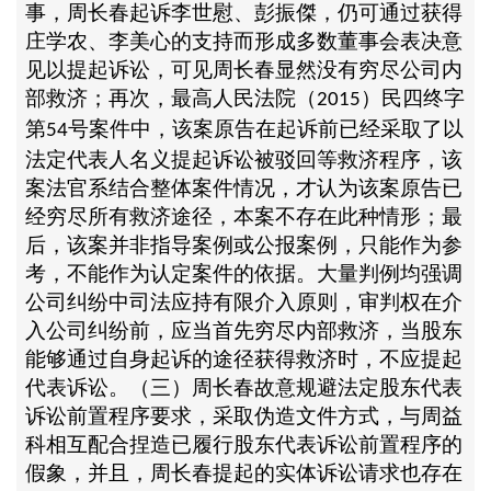
事，周长春起诉李世慰、彭振傑，仍可通过获得
庄学农、李美心的支持而形成多数董事会表决意
见以提起诉讼，可见周长春显然没有穷尽公司内
部救济；再次，最高人民法院（
）民四终字
2015
第
号案件中，该案原告在起诉前已经采取了以
54
法定代表人名义提起诉讼被驳回等救济程序，该
案法官系结合整体案件情况，才认为该案原告已
经穷尽所有救济途径，本案不存在此种情形；最
后，该案并非指导案例或公报案例，只能作为参
考，不能作为认定案件的依据。大量判例均强调
公司纠纷中司法应持有限介入原则，审判权在介
入公司纠纷前，应当首先穷尽内部救济，当股东
能够通过自身起诉的途径获得救济时，不应提起
代表诉讼。（三）周长春故意规避法定股东代表
诉讼前置程序要求，采取伪造文件方式，与周益
科相互配合捏造已履行股东代表诉讼前置程序的
假象，并且，周长春提起的实体诉讼请求也存在