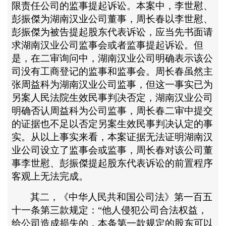
限责任公司的监事提起诉讼。本案中，李世慰、
彭振傑为湖南汉业公司董事，周长春以李世慰、
彭振傑为被告提起股东代表诉讼，应当先书面请
求湖南汉业公司监事会或者监事提起诉讼。但
是，在二审询问中，湖南汉业公司明确表示该公
司没有工商登记的监事和监事会。周长春虽然主
张周益科为湖南汉业公司监事，但这一事实已为
另案人民法院生效民事判决否定，湖南汉业公司
明确否认周益科为公司监事，周长春二审中提交
的证据也不足以否定另案生效民事判决认定的事
实。从以上事实来看，本案证据无法证明湖南汉
业公司设立了监事会或监事，周长春对该公司董
事李世慰、彭振傑提起股东代表诉讼的前置程序
客观上无法完成。
其二，《中华人民共和国公司法》第一百五
十一条第三款规定：
“他人侵犯公司合法权益，
给公司造成损失的，本条第一款规定的股东可以