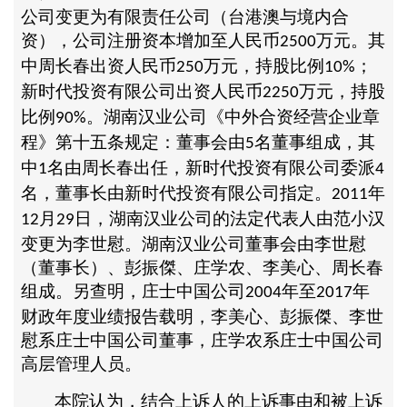
公司变更为有限责任公司（台港澳与境内合
资），公司注册资本增加至人民币
万元。其
2500
中周长春出资人民币
万元，持股比例
；
250
10%
新时代投资有限公司出资人民币
万元，持股
2250
比例
。湖南汉业公司《中外合资经营企业章
90%
程》第十五条规定：董事会由
名董事组成，其
5
中
名由周长春出任，新时代投资有限公司委派
1
4
名，董事长由新时代投资有限公司指定。
年
2011
月
日，湖南汉业公司的法定代表人由范小汉
12
29
变更为李世慰。湖南汉业公司董事会由李世慰
（董事长）、彭振傑、庄学农、李美心、周长春
组成。另查明，庄士中国公司
年至
年
2004
2017
财政年度业绩报告载明，李美心、彭振傑、李世
慰系庄士中国公司董事，庄学农系庄士中国公司
高层管理人员。
本院认为，结合上诉人的上诉事由和被上诉