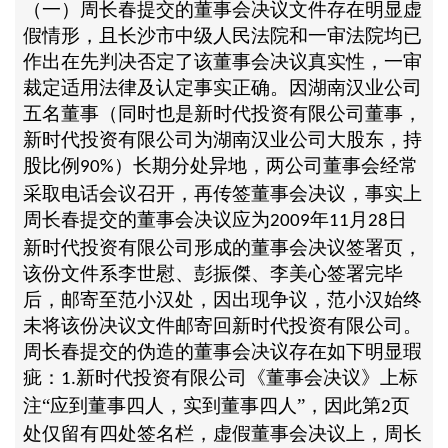
（一）周长春提交的董事会决议文件存在明显虚
假情形，且长沙市中级人民法院和一审法院均已
作出在先判决否定了该董事会决议真实性，一审
裁定适用法律及认定事实正确。因湖南汉业公司
五名董事（同时也是新时代投资有限公司董事，
新时代投资有限公司为湖南汉业公司大股东，持
股比例
）长期分处异地，两公司董事会经常
90%
采取电话会议召开，再传签董事会决议，事实上
周长春提交的董事会决议应为
年
月
日
2009
11
28
新时代投资有限公司形成的董事会决议签署页，
该份文件系李世慰、彭振傑、李美心签署完毕
后，邮寄至范小汉处，因出现争议，范小汉始终
未将该份决议文件邮寄回新时代投资有限公司。
周长春提交的伪造的董事会决议存在如下明显瑕
疵：
新时代投资有限公司《董事会决议》上标
1.
注“应到董事四人，实到董事四人”，因此第
页
2
处仅留有四处签名栏，虚假董事会决议上，周长