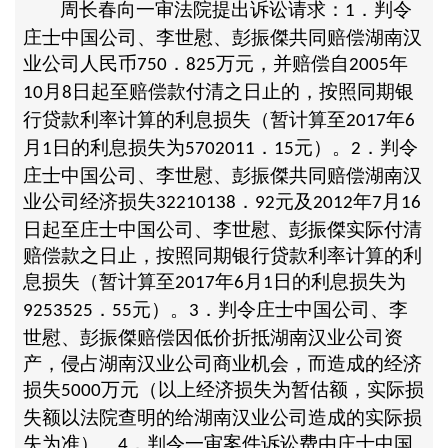
周长春向一审法院提出诉讼请求：
．判令
1
庄士中国公司、李世慰、彭振傑共同赔偿湖南汉
业公司人民币
．
万元，并赔偿自
年
750
825
2005
月
日起至赔偿款付清之日止的，按照同期银
10
8
行贷款利率计算的利息损失（暂计算至
年
2017
6
月
日的利息损失为
．
元）。
．判令
1
5702011
15
2
庄士中国公司、李世慰、彭振傑共同赔偿湖南汉
业公司经济损失
．
元及
年
月
32210138
92
2012
7
16
日起至庄士中国公司、李世慰、彭振傑实际付清
赔偿款之日止，按照同期银行贷款利率计算的利
息损失（暂计算至
年
月
日的利息损失为
2017
6
1
．
元）。
．判令庄士中国公司、李
9253525
55
3
世慰、彭振傑赔偿因低价折抵湖南汉业公司资
产，侵占湖南汉业公司商业机会，而造成的经济
损失
万元（以上经济损失为暂估额，实际损
5000
失额以法院查明的给湖南汉业公司造成的实际损
失为准）。
．判令一审案件诉讼费由庄士中国
4