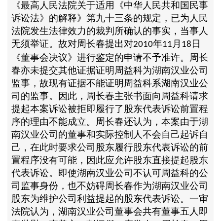
《最高人民法院关于适用《中华人民共和国民事
诉讼法》的解释》第九十三条的规定，已为人民
法院发生法律效力的裁判所确认的事实，当事人
无须举证。故对周长春提出对
年
月
日
2010
11
18
《董事会决议》进行鉴定的申请不予准许。周长
春亦未提交其他证据证明周益科为湖南汉业公司
监事，故现有证据不能证明周益科系湖南汉业公
司的监事。因此，周长春主张书面向周益科请求
提起本案诉讼被拒即履行了股东代表诉讼前置程
序的理由不能成立。周长春还认为，本案由于湖
南汉业公司的董事和实际控制人不会自己起诉自
己，在此时要求公司股东履行股东代表诉讼的前
置程序没有可能，因此应允许股东直接提起股东
代表诉讼。即使湖南汉业公司不认可周益科的公
司监事身份，也不妨碍周长春作为湖南汉业公司
股东为维护公司利益提起的股东代表诉讼。一审
法院认为，湖南汉业公司董事会共有董事五人即