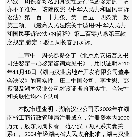
小汉、周长春签名的真实性进行笔迹鉴定的申请
亦不予准许。该院依照《中华人民共和国民事诉
讼法》第一百一十九条、第一百五十四条第一款
第三项、《最高人民法院关于适用
中华人民共
<
和国民事诉讼法
的解释》第二百零八条第三款
>
之规定
裁定：驳回周长春的起诉。
,
二审中，周长春提交了《北京京安拓普文书
司法鉴定中心鉴定咨询意见书》，用以证明
2010
年
月
日《湖南汉业房地产开发有限公司董事
11
18
会决议》的真实性。庄士中国公司、李世慰、彭
振傑及湖南汉业公司对该证据的真实性、合法性
和关联性均不予认可。
本院审理查明，湖南汉业公司系
年在湖
2002
南省工商行政管理局注册成立，注册资本为
1000
万元，股东为周长春、范小汉（两人系夫妻关
系）。
年经湖南省人民政府批准，湖南汉业
2004