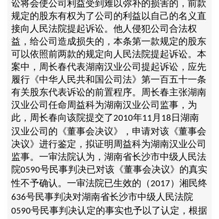
讼将会使公司利益受到难以弥补的损害的，前款
规定的股东有权为了公司的利益以自己的名义直
接向人民法院提起诉讼。他人侵犯公司合法权
益，给公司造成损失的，本条第一款规定的股东
可以依照前两款的规定向人民法院提起诉讼。本
案中，周长春代表湖南汉业公司提起诉讼，应先
履行《中华人民共和国公司法》第一百五十一条
有关股东代表诉讼的前置程序。周长春主张湖南
汉业公司任命周益科为湖南汉业公司监事，为
此，周长春向该院提交了
年
月
日湖南
2010
11
18
汉业公司的《董事会决议》，申请对该《董事会
决议》进行鉴定，拟证明周益科为湖南汉业公司
监事。一审法院认为，湖南省长沙市中级人民法
院
号民事判决已对该《董事会决议》的真实
0590
性不予确认。一审法院已生效的（
）湘民终
2017
号民事判决对湖南省长沙市中级人民法院
636
号民事判决认定的事实也予以了认定，根据
0590