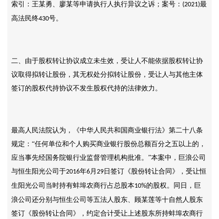
索引：王某勇、廖某等申请执行人执行异议之诉；案号：
最
(2021)
高法民终
号。
430
二、由于股权转让协议成立未生效，受让人不能依据股权转让协
议取得拟转让股份，其无权处分拟转让股份，受让人与其他主体
签订的股权代持协议不发生股权代持的法律效力。
最高人民法院认为，《中华人民共和国商业银行法》第二十八条
规定：
“任何单位和个人购买商业银行股份总额百分之五以上的，
应当事先经国务院银行业监督管理机构批准。”本案中，巨浪公司
与恒生阳光公司于
年
月
日签订《股份转让合同》，受让恒
2016
6
29
生阳光公司当时持有蚌埠农商行占总股本
的股权。同日，巨
10%
浪公司还分别与恒生公司等五法人股东、顾某莲等十自然人股东
签订《股份转让合同》，约定合计受让上述股东所持蚌埠农商行