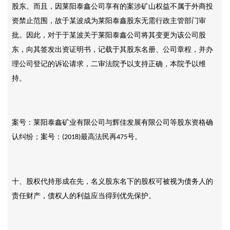
股东。而且，因莱阳泰鑫公司享有的案涉矿山权益不属于外商投
资禁止范围，故于某波成为莱阳泰鑫股东无需行政主管部门审
批。因此，对于于某波关于莱阳泰鑫公司将其变更为该公司股
东，向其签发出资证明书，记载于其股东名册、公司章程，并办
理公司登记的诉讼请求，二审法院予以支持正确，本院予以维
持。
案号：莱阳泰鑫矿业有限公司与辉佳发展有限公司等股东资格确
认纠纷；案号：
最高法民再
号。
(2018)
475
十、股权代持形成在先，名义股东名下的股权可被视为债务人的
责任财产，债权人的利益应当得到优先保护。