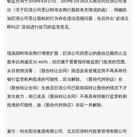
银监分局于
年
月
日、
年
月
日又两次向巨浪公司发
2018
6
27
2019
3
26
出《关于巨浪公司受让蚌埠农商行股权有关情况的函》，明确告
知巨浪公司受让股权的行为存在违法违规问题，先后作出“必须立
即纠正”及拟进行处罚的监管意见。
现虽因蚌埠农商行增资扩股，巨浪公司拟受让的股份总额所占总
股本比例减至
，但仍属于需要报经银监部门批准的范围。
32.465%
从目前情况看，《股份转让合同》因违反前述规定而不再具有经
银行监管机构批准的可能性，应当解除。《股份代持协议》在
《股份转让合同》生效且巨浪公司已取得拟转让股份的情况下才
发生效力，前已述及《股份转让合同》不再具有经银行监管机构
批准的可能性，故《股份代持协议》亦应一并解除。
索引：恒生阳光集团有限公司、北京巨浪时代投资管理有限公司