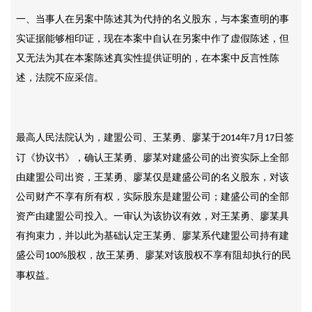
一、当事人在另案中陈述其为代持的名义股东，与本案查明的事
实证据能够相印证，现在本案中自认在另案中作了虚假陈述，但
又无法为其在本案陈述真实性提供证明的，在本案中反言性陈
述，法院不应采信。
最高人民法院认为，建盟公司、王某勇、廖某于
年
月
日签
2014
7
17
订《协议书》，确认王某勇、廖某对建盛公司的出资实际上全部
由建盟公司出资，王某勇、廖某仅是建盛公司的名义股东，对该
公司财产不享有所有权，实际股东是建盟公司；建盛公司的全部
资产由建盟公司投入。一审认为该协议有效，对王某勇、廖某具
有拘束力，并以此为基础认定王某勇、廖某系代建盟公司持有建
盛公司
股权，故王某勇、廖某对该股权不享有阻却执行的民
100%
事权益。