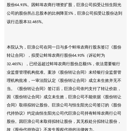
股份
。因蚌埠农商行增资扩股，巨浪公司拟受让恒生阳光
64.93%
公司的股份所占总股本的比例降至
，巨浪公司拟受让股份达到
5%
该行总股本
。
32.465%
本院认为，巨浪公司在同一日与多个蚌埠农商行股东签订《股份
转让合同》，拟受让蚌埠农商行股份
（诉讼时为
64.93%
），已经远超过蚌埠农商行股份总额
，依法需要银行
32.465%
5%
业监督管理机构批准。案涉《股份转让合同》未经银行业监督管
理机构批准，一审法院认定《股份转让合同》成立未生效并无不
当。《股份转让合同》签订后，巨浪公司依约支付了转让价款，
因《股份转让合同》成立未生效，巨浪公司不能依据《股份转让
合同》取得拟转让股份。巨浪公司与恒生阳光公司签订的《股份
代持协议》约定由恒生阳光公司代巨浪公司持有蚌埠农商行公司
股份。因巨浪公司未取得拟转让股份，其无权处分拟转让股份，
故《股份代持协议》不发生股权代持的法律效力。