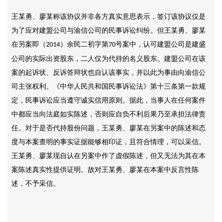
王某勇、廖某称该协议并非各方真实意思表示，签订该协议仅是
为了应对建盟公司与渝信公司的民事诉讼纠纷。但王某勇、廖某
在另案即（
）余民二初字第
号案中，认可建盟公司是建盛
2014
70
公司的实际出资股东，二人仅为代持的名义股东。建盟公司在该
案的起诉状、反诉答辩状也自认该事实，并以此为事由向渝信公
司主张权利。《中华人民共和国民事诉讼法》第十三条第一款规
定，民事诉讼应当遵守诚实信用原则。据此，当事人在任何案件
中都应当向法庭如实陈述，否则应自负不利后果乃至承担法律责
任。对于是否代持股份问题，王某勇、廖某在另案中的陈述和态
度与本案查明的事实证据能够相印证，且符合情理，可以采信。
王某勇、廖某现自认在另案中作了虚假陈述，但又无法为其在本
案陈述真实性提供证明。故对王某勇、廖某在本案中反言性陈
述，不予采信。