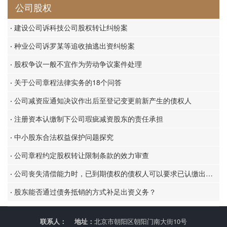
公司股权
·
建设公司诉科技公司股权转让纠纷案
·
种业公司诉罗某等追收抽逃出资纠纷案
·
股权争议一般不宜作为劳动争议案件处理
·
关于公司章程法律实务的18个问答
·
公司减资应通知决议作出后至登记变更前新产生的债权人
·
注册资本认缴制下公司瑕疵减资股东的责任承担
·
中小股东合法权益保护问题探究
·
公司章程约定股权转让限制条款的效力审查
·
公司丧失清偿能力时，已到期债权的债权人可以要求已认缴出资但未届缴资期限的股东提前缴纳出资
·
股东能否通过债务抵销的方式补足出资义务？
联系人：
地址：
北京市朝阳区朝阳门南大街10号